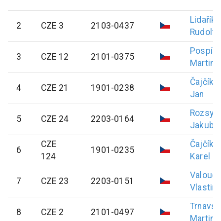
Lidařík
2
CZE 3
2103-0437
Rudolf
Pospíši
3
CZE 12
2101-0375
Martin
Čajčík
4
CZE 21
1901-0238
Jan
Rozsypa
5
CZE 24
2203-0164
Jakub
CZE
Čajčík
6
1901-0235
124
Karel
Valouc
7
CZE 23
2203-0151
Vlastimi
Trnavsk
8
CZE 2
2101-0497
Martin