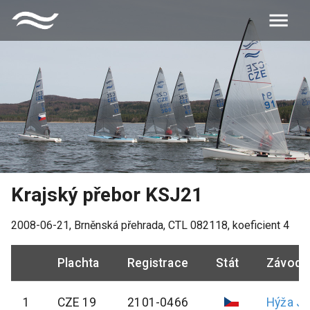
Krajský přebor KSJ21
2008-06-21
,
Brněnská přehrada
, CTL
082118
, koeficient
4
Plachta
Registrace
Stát
Závodn
1
CZE 19
2101-0466
Hýža
Jiř