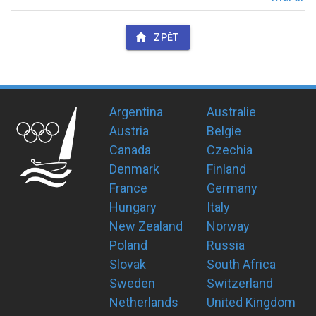
ZPĚT
Argentina
Australie
Austria
Belgie
Canada
Czechia
Denmark
Finland
France
Germany
Hungary
Italy
New Zealand
Norway
Poland
Russia
Slovak
South Africa
Sweden
Switzerland
Netherlands
United Kingdom