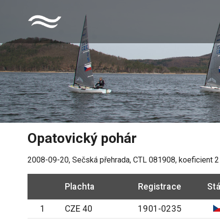
Opatovický pohár
2008-09-20
,
Sečská přehrada
, CTL
081908
, koeficient
2
Plachta
Registrace
Stá
1
CZE 40
1901-0235