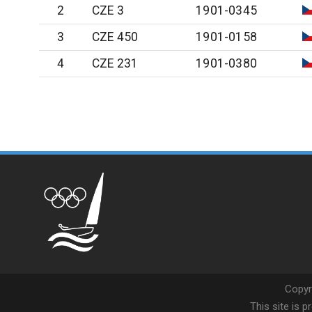
2
CZE 3
1901-0345
3
CZE 450
1901-0158
4
CZE 231
1901-0380
Copyr
This site is