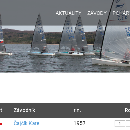
AKTUALITY
ZÁVODY
POHÁR
t
Závodník
r.n.
Ro
Čajčík
Karel
1957
1