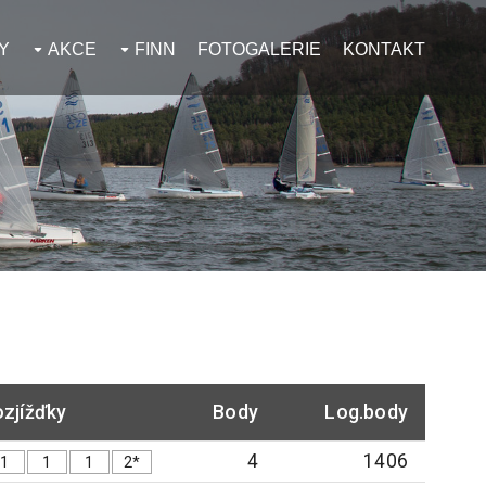
Y
AKCE
FINN
FOTOGALERIE
KONTAKT
zjížďky
Body
Log.body
4
1406
1
1
1
2*