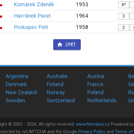
Komárek
Zdeněk
1953
4*
Havránek
Pavel
1964
3
Prokopec
Petr
1958
2
ZPĚT
Argentina
Australie
Austria
Be
Denmark
Finland
France
G
New Zealand
Norway
Poland
Ru
Sweden
Switzerland
Netherlands
Un
ight ©
2001 -
2026
, All rights reserved.
www.finnclass.cz
Powered b
 protected by reCAPTCHA and the Google
Privacy Policy
and
Terms of 