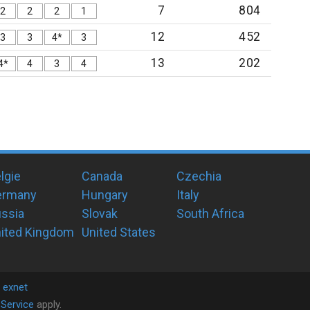
7
804
2
2
2
1
12
452
3
3
4*
3
13
202
4*
4
3
4
lgie
Canada
Czechia
ermany
Hungary
Italy
ssia
Slovak
South Africa
ited Kingdom
United States
y
exnet
Service
apply.