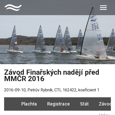
Závod Finařských nadějí před
MMČR 2016
2016-09-10
,
Petrův Rybník
, CTL
162422
, koeficient
1
Plachta
Registrace
Stát
Závodn