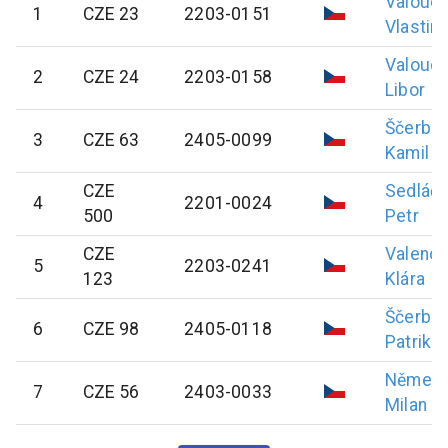
Valouc
1
CZE 23
2203-0151
Vlastimi
Valouc
2
CZE 24
2203-0158
Libor
Ščerba
3
CZE 63
2405-0099
Kamil
CZE
Sedláč
4
2201-0024
500
Petr
CZE
Valeno
5
2203-0241
123
Klára
Ščerba
6
CZE 98
2405-0118
Patrik
Němec
7
CZE 56
2403-0033
Milan