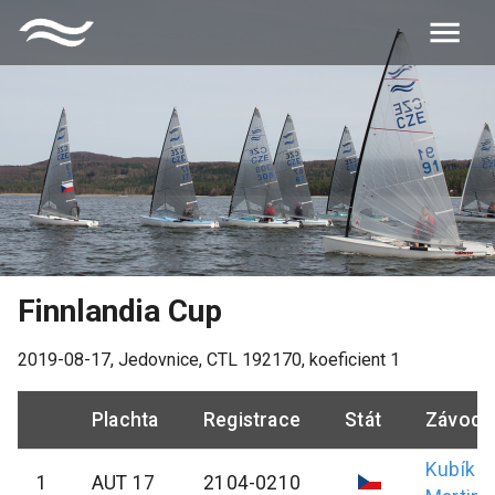
Finnlandia Cup
2019-08-17
,
Jedovnice
, CTL
192170
, koeficient
1
Plachta
Registrace
Stát
Závodn
Kubík
1
AUT 17
2104-0210