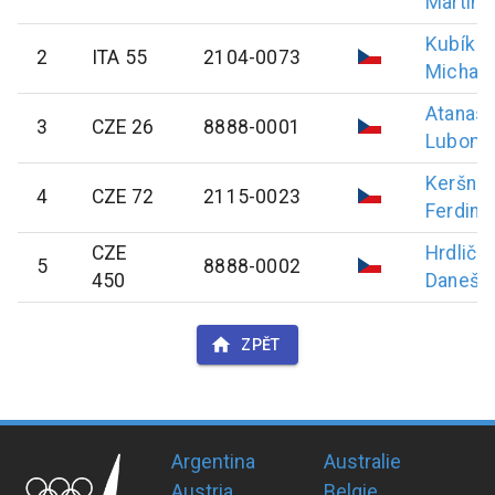
Martin
Kubík
2
ITA 55
2104-0073
Michal
Atanas
3
CZE 26
8888-0001
Lubomí
Keršner
4
CZE 72
2115-0023
Ferdina
CZE
Hrdličk
5
8888-0002
450
Daneš
ZPĚT
Argentina
Australie
Austria
Belgie