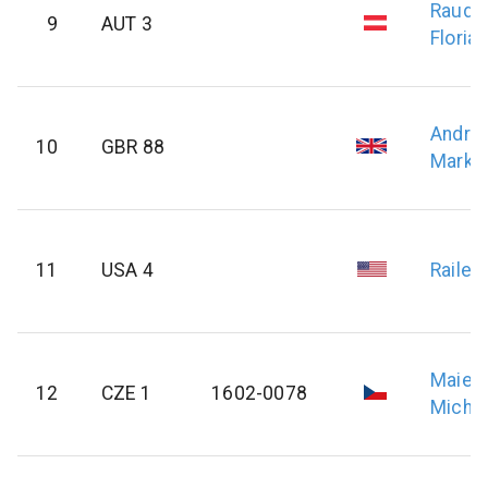
Rauda
9
AUT 3
Florian
Andre
10
GBR 88
Mark
11
USA 4
Railey
Maier
12
CZE 1
1602-0078
Micha