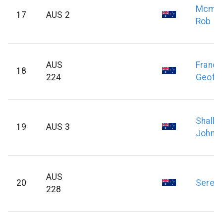
Mcmil
17
AUS 2
Rob
AUS
Franci
18
224
Geoff
Shallv
19
AUS 3
John
AUS
20
Seret
228