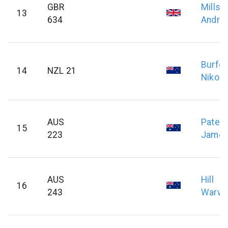
GBR
Mills
13
634
Andre
Burfoo
14
NZL 21
Nikola
AUS
Pater
15
223
Jame
AUS
Hill
16
243
Warwi