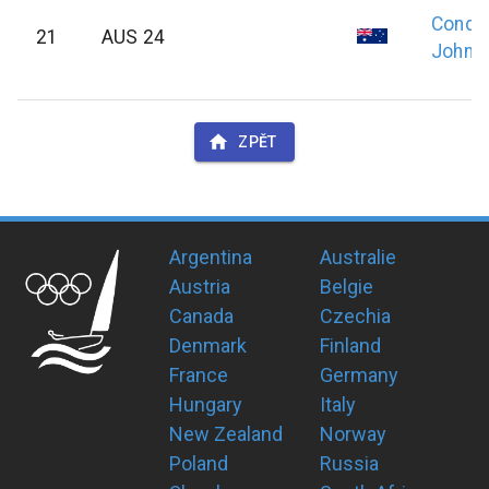
Condi
21
AUS 24
John
ZPĚT
Argentina
Australie
Austria
Belgie
Canada
Czechia
Denmark
Finland
France
Germany
Hungary
Italy
New Zealand
Norway
Poland
Russia