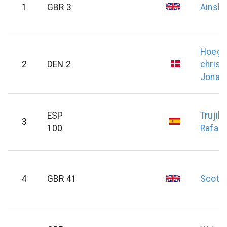
1
GBR 3
Ainsli
Hoegh
2
DEN 2
christ
Jonas
ESP
Trujill
3
100
Rafael
4
GBR 41
Scott