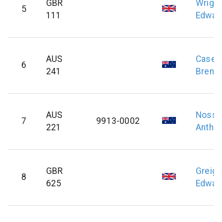
GBR
Wright
5
111
Edwar
AUS
Casey
6
241
Brend
AUS
Nossit
7
9913-0002
221
Antho
GBR
Greig
8
625
Edwar