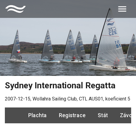
Sydney International Regatta
2007-12-15
,
Wollahra Sailing Club
, CTL
AUS01
, koeficient
5
Plachta
Registrace
Stát
Závod