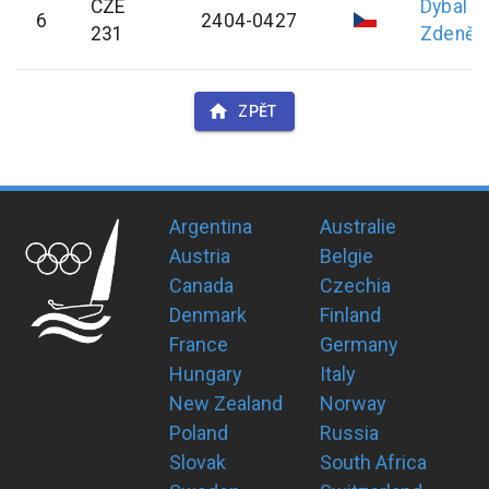
CZE
Dybal
6
2404-0427
231
Zdeněk
ZPĚT
Argentina
Australie
Austria
Belgie
Canada
Czechia
Denmark
Finland
France
Germany
Hungary
Italy
New Zealand
Norway
Poland
Russia
Slovak
South Africa