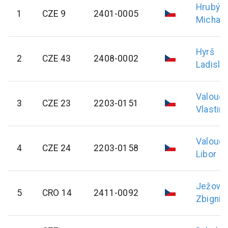
Hrubý
1
CZE 9
2401-0005
Michal
Hyrš
2
CZE 43
2408-0002
Ladisla
Valouc
3
CZE 23
2203-0151
Vlastimi
Valouc
4
CZE 24
2203-0158
Libor
Ježowi
5
CRO 14
2411-0092
Zbigni