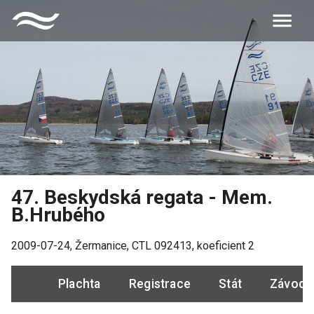
47. Beskydská regata - Mem.
B.Hrubého
2009-07-24
,
Žermanice
, CTL
092413
, koeficient
2
Plachta
Registrace
Stát
Závodn