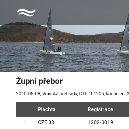
Župní přebor
2010-05-08
,
Vranská přehrada
, CTL
101205
, koeficient
Plachta
Registrace
1
CZE 33
1202-0019