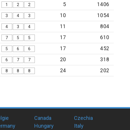
5
1406
1
2
2
10
1054
3
4
3
11
804
4
3
4
17
610
7
5
5
17
452
5
6
6
20
318
6
7
7
24
202
8
8
8
lgie
Canada
Czechia
ermany
Hungary
Italy