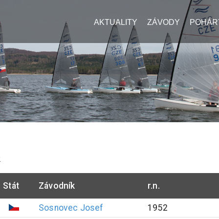
AKTUALITY
ZÁVODY
POHÁR
2
Stát
Závodník
r.n.
Sosnovec
Josef
1952