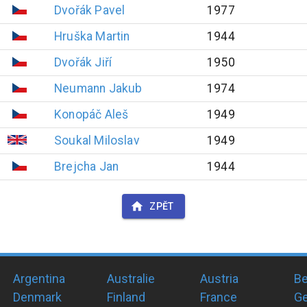
Dvořák
Pavel
1977
Hruška
Martin
1944
Dvořák
Jiří
1950
Neumann
Jakub
1974
Konopáč
Aleš
1949
Soukal
Miloslav
1949
Brejcha
Jan
1944
ZPĚT
Argentina
Australie
Austria
Be
Denmark
Finland
France
G