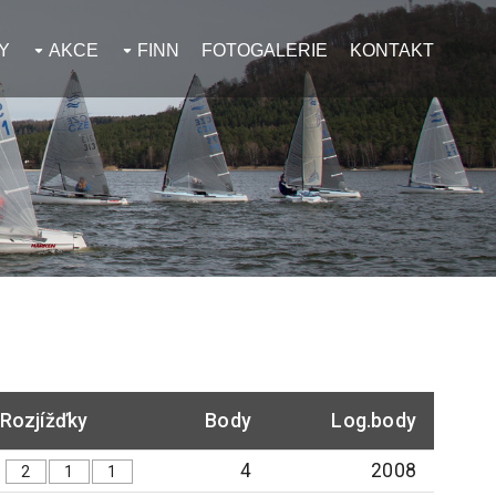
Y
AKCE
FINN
FOTOGALERIE
KONTAKT
Rozjížďky
Body
Log.body
4
2008
2
1
1