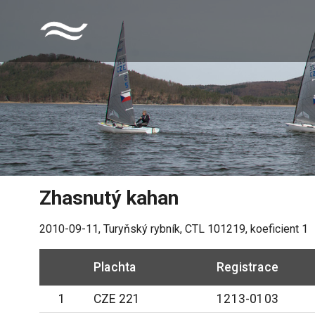
Zhasnutý kahan
2010-09-11
,
Turyňský rybník
, CTL
101219
, koeficient
1
Plachta
Registrace
1
CZE 221
1213-0103