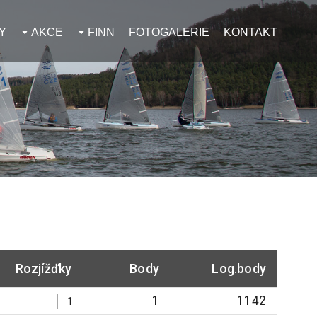
Y
AKCE
FINN
FOTOGALERIE
KONTAKT
Rozjížďky
Body
Log.body
1
1142
1