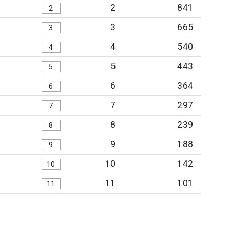
2
841
2
3
665
3
4
540
4
5
443
5
6
364
6
7
297
7
8
239
8
9
188
9
10
142
10
11
101
11