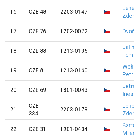
Leheč
16
CZE 48
2203-0147
Zdeně
17
CZE 76
1202-0072
Dvořá
Jelíne
18
CZE 88
1213-0135
Tomáš
Wehre
19
CZE 8
1213-0160
Petr
Jetma
20
CZE 69
1801-0043
Ines
CZE
Leheč
21
2203-0173
334
Zdeně
Barto
22
CZE 31
1901-0434
Milan