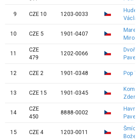
Hudec
9
CZE 10
1203-0033
Václa
Mareš
10
CZE 5
1901-0407
Mirosl
CZE
Dvořá
11
1202-0066
479
Pavel
12
CZE 2
1901-0348
Pop
T
Komár
13
CZE 15
1901-0345
Zdeně
CZE
Havrá
14
8888-0002
450
Pavel
Šmído
15
CZE 4
1203-0011
Božen