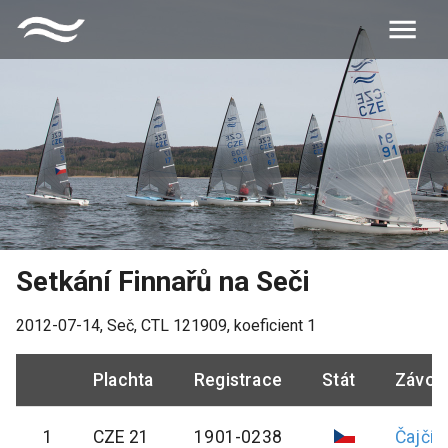
Setkání Finnařů na Seči
2012-07-14
,
Seč
, CTL
121909
, koeficient
1
Plachta
Registrace
Stát
Závod
1
CZE 21
1901-0238
Čajčík