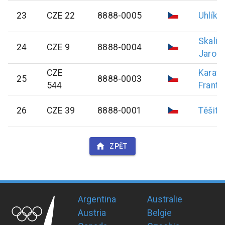
23
CZE 22
8888-0005
Uhlík
E
Skalic
24
CZE 9
8888-0004
Jarosl
CZE
Karafi
25
8888-0003
544
Franti
26
CZE 39
8888-0001
Těšite
ZPĚT
Argentina
Australie
Austria
Belgie