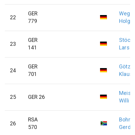
GER
Weger
22
779
Holge
GER
Stöck
23
141
Lars
GER
Götz
24
701
Klausd
Meist
25
GER 26
Willi
RSA
Bohns
26
570
Gerd