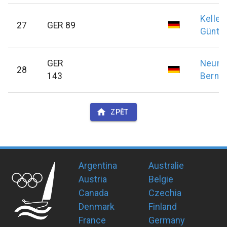
Kelle
27
GER 89
Günte
GER
Neum
28
143
Bernd
ZPĚT
Argentina
Australie
Austria
Belgie
Canada
Czechia
Denmark
Finland
France
Germany