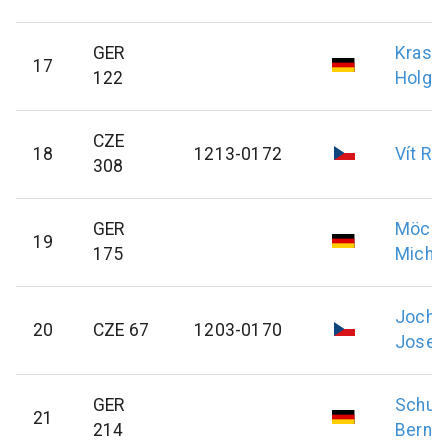
GER
Krasm
17
122
Holge
CZE
18
1213-0172
Vít
Ra
308
GER
Möcke
19
175
Micha
Jocho
20
CZE 67
1203-0170
Josef
GER
Schul
21
214
Bernd