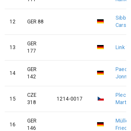
Sibber
12
GER 88
Carst
GER
13
Link
W
177
GER
Paech
14
142
Jonny
CZE
Plecit
15
1214-0017
318
Martin
GER
Müller
16
146
Friedr