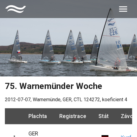
75. Warnemünder Woche
2012-07-07
,
Warnemünde, GER
, CTL
124272
, koeficient
4
Plachta
Registrace
Stát
Závod
GER