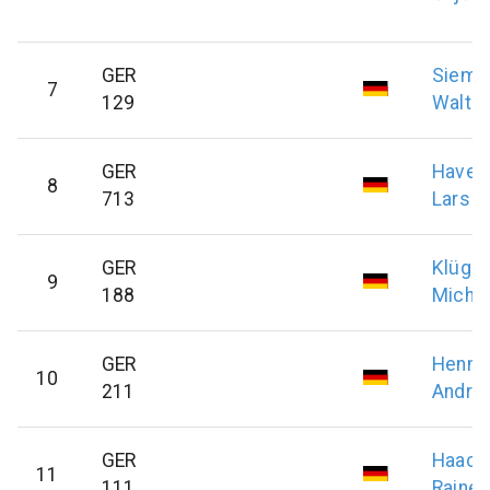
GER
Sieme
7
129
Walter
GER
Haver
8
713
Lars
GER
Klügel
9
188
Micha
GER
Henni
10
211
André
GER
Haack
11
111
Rainer