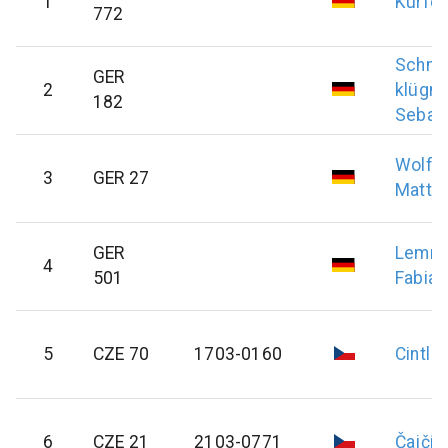
1
Kurfel
772
Schmi
GER
2
klügm
182
Sebas
Wolff
3
GER 27
Matthi
GER
Lemm
4
501
Fabian
5
CZE 70
1703-0160
Cintl
V
6
CZE 21
2103-0771
Čajčík