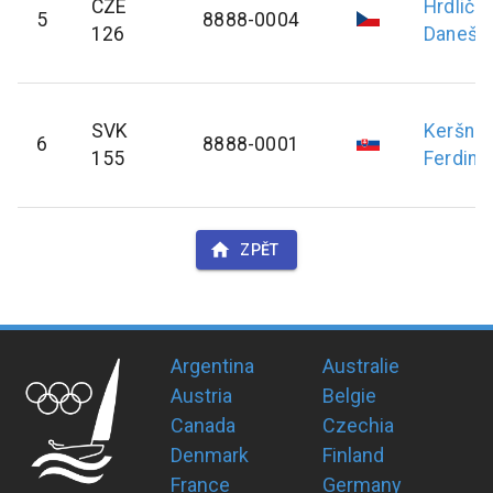
CZE
Hrdličk
5
8888-0004
126
Daneš
SVK
Keršner
6
8888-0001
155
Ferdina
ZPĚT
Argentina
Australie
Austria
Belgie
Canada
Czechia
Denmark
Finland
France
Germany