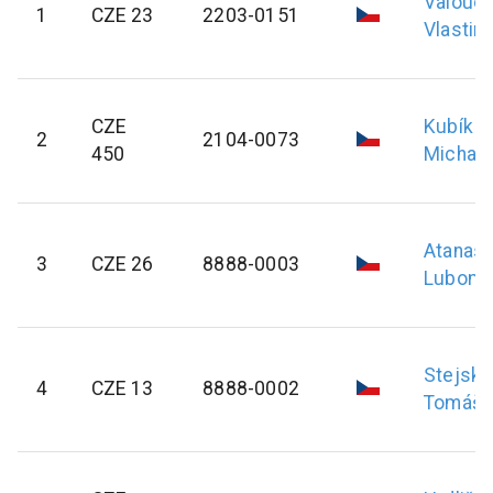
Valouc
1
CZE 23
2203-0151
Vlastimi
CZE
Kubík
2
2104-0073
450
Michal
Atanas
3
CZE 26
8888-0003
Lubomí
Stejska
4
CZE 13
8888-0002
Tomáš