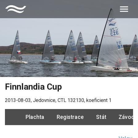
Finnlandia Cup
2013-08-03
,
Jedovnice
, CTL
132130
, koeficient
1
Plachta
Registrace
Stát
Závodn