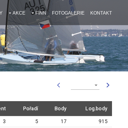
Y
AKCE
FINN
FOTOGALERIE
KONTAKT
ent
Pořadí
Body
Log.body
3
5
17
915