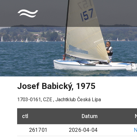
Josef Babický
,
1975
1703-0161
,
CZE
,
Jachtklub Česká Lípa
ctl
Datum
261701
2026-04-04