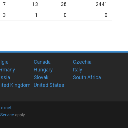
7
13
38
2441
3
1
0
0
lgie
Canada
Czechia
ermany
Hungary
Italy
ssia
Slovak
South Africa
ited Kingdom
United States
y
exnet
Service
apply.