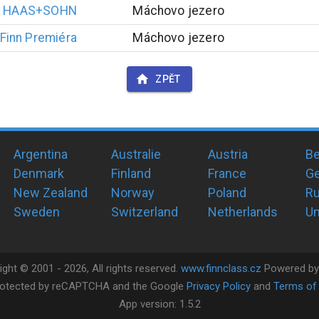
r HAAS+SOHN
Máchovo jezero
Finn Premiéra
Máchovo jezero
ZPĚT
Argentina
Australie
Austria
Be
Denmark
Finland
France
G
New Zealand
Norway
Poland
Ru
Sweden
Switzerland
Netherlands
Un
ight ©
2001 -
2026
, All rights reserved.
www.finnclass.cz
Powered b
 protected by reCAPTCHA and the Google
Privacy Policy
and
Terms of 
App version:
1.5.2