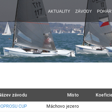
AKTUALITY
ZÁVODY
POHÁR
Název závodu
Místo
Koefici
NOPROSU CUP
Máchovo jezero