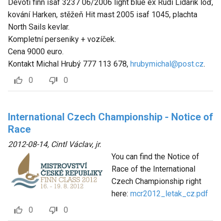
Devoti finn isaf 3237 06/2006 light blue ex Rudi Lidařík loď,
kování Harken, stěžeň Hit mast 2005 isaf 1045, plachta
North Sails kevlar.
Kompletní perseniky + vozíček.
Cena 9000 euro.
Kontakt Michal Hrubý 777 113 678,
hrubymichal@post.cz
.
0
0
International Czech Championship - Notice of
Race
2012-08-14
,
Cintl Václav, jr.
You can find the Notice of
Race of the International
Czech Championship right
here:
mcr2012_letak_cz.pdf
0
0