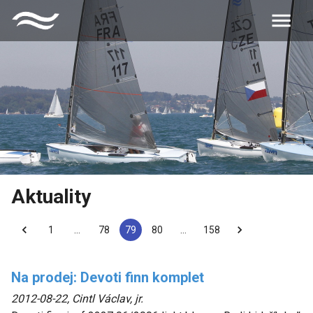
Aktuality
1
…
78
79
80
…
158
Na prodej: Devoti finn komplet
2012-08-22
,
Cintl Václav, jr.