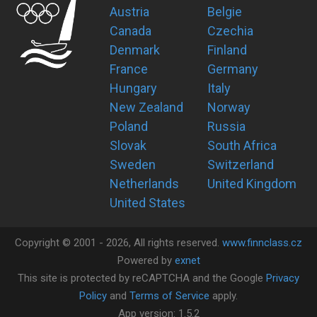
Austria
Belgie
Canada
Czechia
Denmark
Finland
France
Germany
Hungary
Italy
New Zealand
Norway
Poland
Russia
Slovak
South Africa
Sweden
Switzerland
Netherlands
United Kingdom
United States
Copyright ©
2001 -
2026
, All rights reserved.
www.finnclass.cz
Powered by
exnet
This site is protected by reCAPTCHA and the Google
Privacy
Policy
and
Terms of Service
apply.
App version:
1.5.2