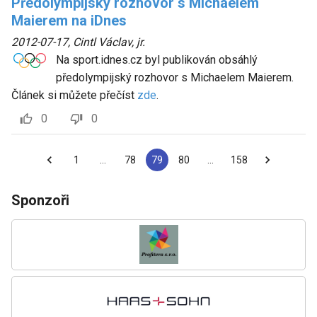
Předolympijský rozhovor s Michaelem
Maierem na iDnes
2012-07-17
,
Cintl Václav, jr.
Na sport.idnes.cz byl publikován obsáhlý
předolympijský rozhovor s Michaelem Maierem.
Článek si můžete přečíst
zde
.
0
0
1
…
78
79
80
…
158
Sponzoři