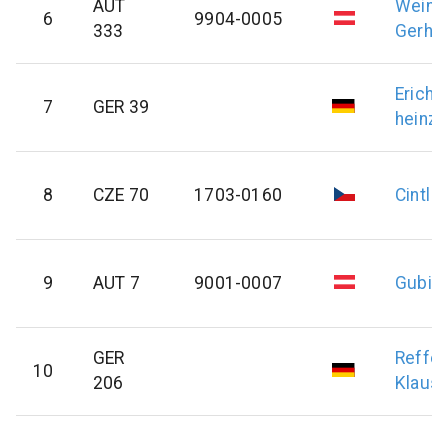
AUT
Weinr
6
9904-0005
333
Gerha
Erich
K
7
GER 39
heinz
8
CZE 70
1703-0160
Cintl
V
9
AUT 7
9001-0007
Gubi
M
GER
Reffe
10
206
Klaus