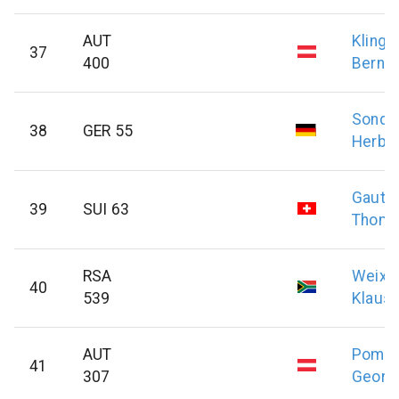
AUT
Klingle
37
400
Bernh
Sonde
38
GER 55
Herber
Gauts
39
SUI 63
Thom
RSA
Weixe
40
539
Klaus
AUT
Pomm
41
307
Georg