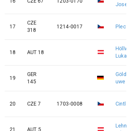
16
CZE 67
1203-0170
Josef
CZE
17
1214-0017
Plecit
318
Höllwe
18
AUT 18
Lukas
GER
Gölden
19
145
uwe
20
CZE 7
1703-0008
Cintl
V
Lehne
21
AUT 5