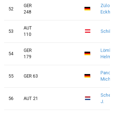
GER
Zülow
52
248
Eckha
AUT
53
Schille
110
GER
Lömke
54
179
Helmu
Pandle
55
GER 63
Micha
Scher
56
AUT 21
J.