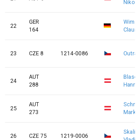
Nikola
GER
Wimm
22
164
Claus
23
CZE 8
1214-0086
Outrat
AUT
Blasc
24
288
Hanne
AUT
Schne
25
273
Marku
Skalic
26
CZE 75
1219-0006
Vladim