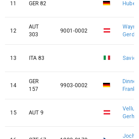
11
GER 82
Huber
AUT
Wayre
12
9001-0002
303
Gerd
13
ITA 83
Savio
GER
Dinneb
14
9903-0002
157
Frank
Vellus
15
AUT 9
Gerha
Jocho