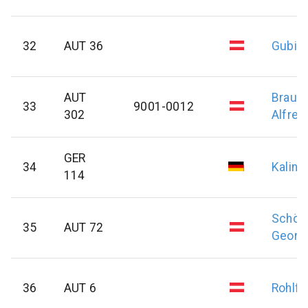
32
AUT 36
Gubi
H
AUT
Braumu
33
9001-0012
302
Alfred
GER
34
Kalins
114
Schöf
35
AUT 72
Georg
36
AUT 6
Rohlfs