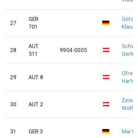
GER
Götz
27
701
Klausd
AUT
Schwe
28
9904-0005
511
Gerha
Gfrein
29
AUT 8
Hartwi
Zeiner
30
AUT 2
Wolfg
31
GER 3
Mai
Wa