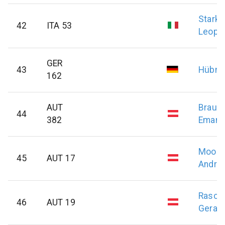
Starke
42
ITA 53
Leopo
GER
43
Hübne
162
AUT
Braumü
44
382
Emanu
Moosg
45
AUT 17
Andre
Rasch
46
AUT 19
Gerald