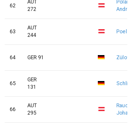
AUT
Polan
62
272
Andre
AUT
63
Poell
244
64
GER 91
Zülow
GER
65
Schlic
131
AUT
Rauda
66
295
Johan