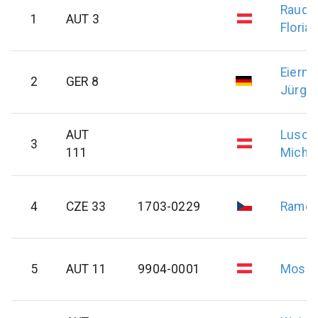
Rauda
1
AUT 3
Florian
Eierm
2
GER 8
Jürge
AUT
Lusch
3
111
Micha
4
CZE 33
1703-0229
Rame
5
AUT 11
9904-0001
Moser