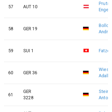
Pruts
57
AUT 10
Engelb
Bollon
58
GER 19
Andre
59
SUI 1
Fatzer
Wiest
60
GER 36
Adalbe
GER
Steinb
61
3228
Anton