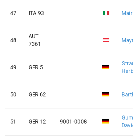
47
ITA 93
Mair
K
AUT
48
Mayr
H
7361
Strau
49
GER 5
Herber
50
GER 62
Barthe
Gumin
51
GER 12
9001-0008
David