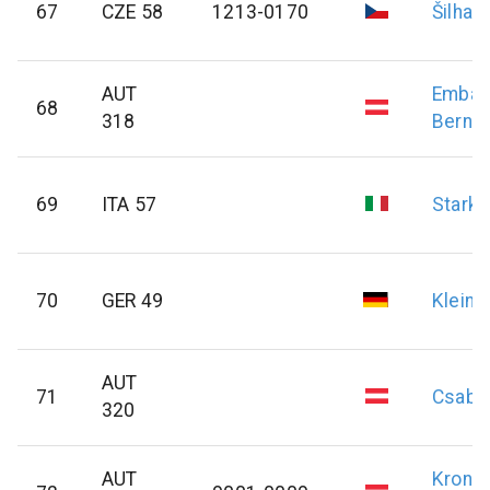
67
CZE 58
1213-0170
Šilhav
AUT
Embac
68
318
Berna
69
ITA 57
Starke
70
GER 49
Klein
H
AUT
71
Csaba
320
AUT
Kronst