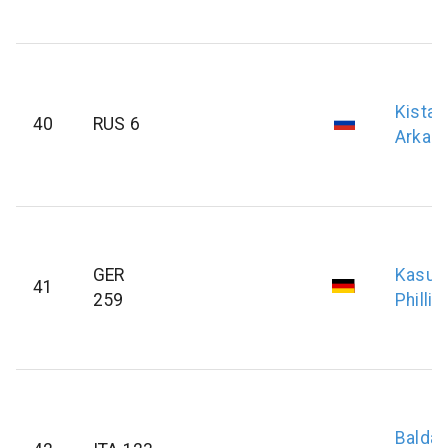
Kistan
40
RUS 6
Arkadi
GER
Kasue
41
259
Phillip
Baldas