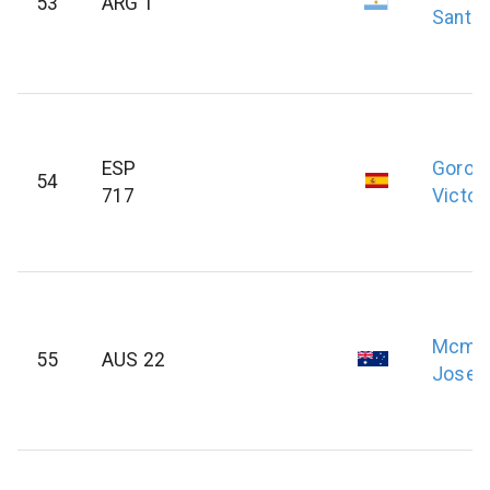
53
ARG 1
Santia
ESP
Goros
54
717
Victor
Mcmil
55
AUS 22
Josep