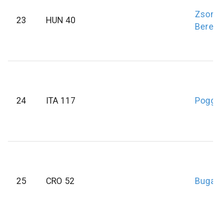
Zsomb
23
HUN 40
Berec
24
ITA 117
Poggi
25
CRO 52
Bugari