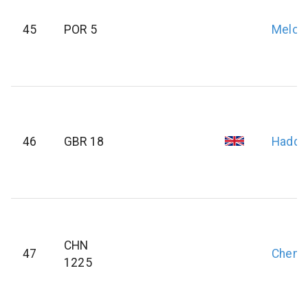
45
POR 5
Melo
F
46
GBR 18
Hadde
CHN
47
Chen
1225