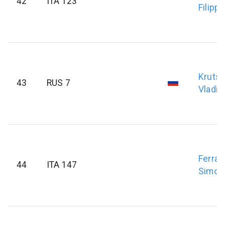
42
ITA 123
Filippo
Krutsk
43
RUS 7
Vladim
Ferrar
44
ITA 147
Simon