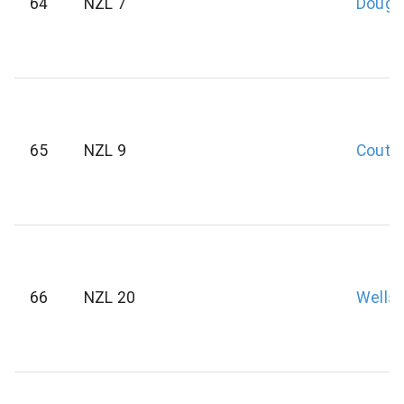
64
NZL 7
Dougl
65
NZL 9
Coutt
66
NZL 20
Wells