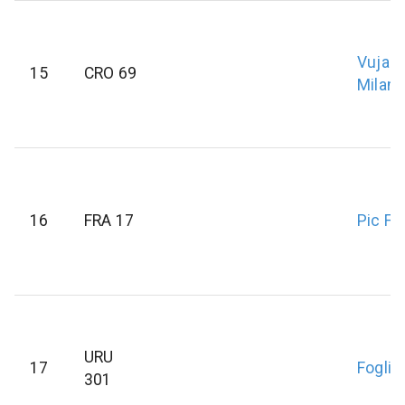
Vujasi
15
CRO 69
Milan
16
FRA 17
Pic
Fa
URU
17
Foglia
301