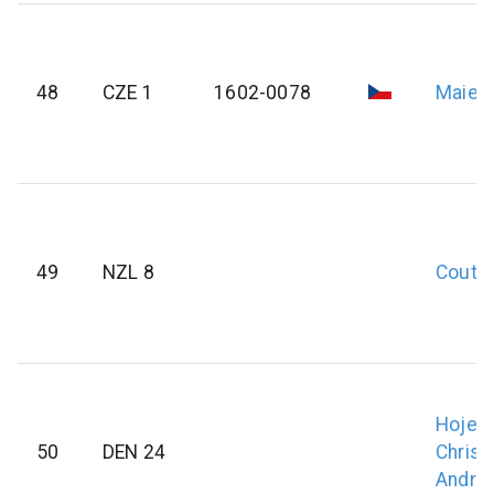
48
CZE 1
1602-0078
Maier
49
NZL 8
Coutt
Hojen
50
DEN 24
Christ
André