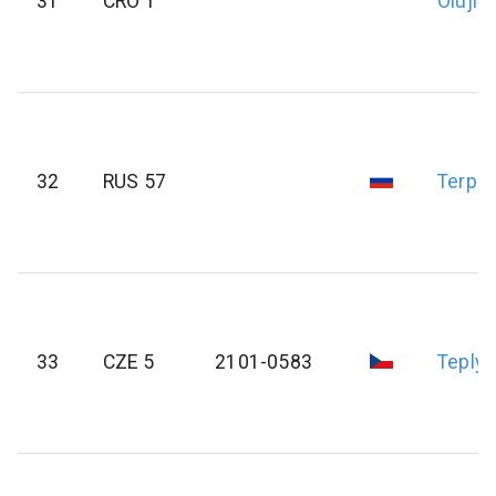
31
CRO 1
Olujić
32
RUS 57
Terpig
33
CZE 5
2101-0583
Teplý