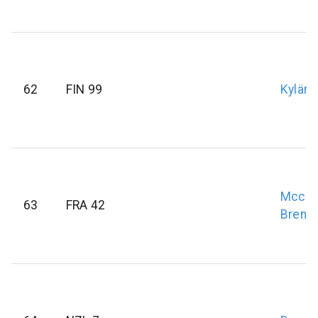
62
FIN 99
Kylänp
Mccar
63
FRA 42
Brend