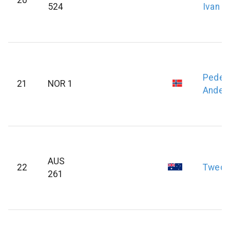
524
Ivan
Peder
21
NOR 1
Ander
AUS
22
Twedd
261