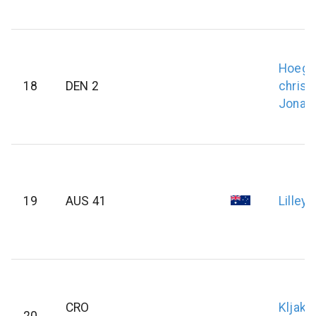
Hoegh
18
DEN 2
christ
Jonas
19
AUS 41
Lilley
CRO
Kljako
20