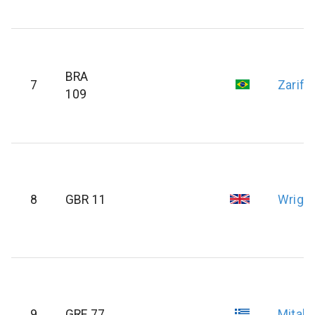
BRA
7
Zarif
J
109
8
GBR 11
Wright
9
GRE 77
Mitaki