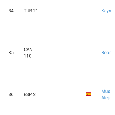
34
TUR 21
Kayna
CAN
35
Robitai
110
Musca
36
ESP 2
Alejan