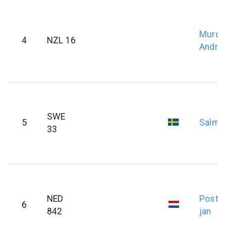
Murdo
4
NZL 16
Andre
SWE
5
Salmi
33
NED
Postm
6
842
jan