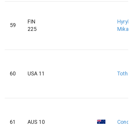
FIN
Hyryla
59
225
Mikael
60
USA 11
Toth
P
61
AUS 10
Condi