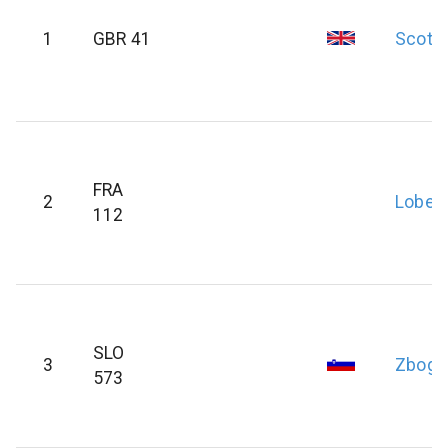
1
GBR 41
Scott
FRA
2
Lobert
112
SLO
3
Zboga
573