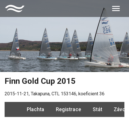
Finn Gold Cup 2015
2015-11-21
,
Takapuna
, CTL
153146
, koeficient
36
Plachta
Registrace
Stát
Závod