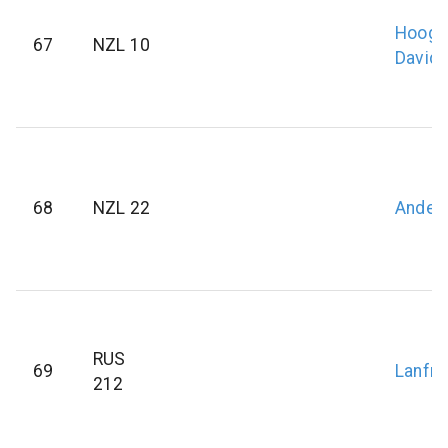
Hoog
67
NZL 10
David
68
NZL 22
Ander
RUS
69
Lanfr
212