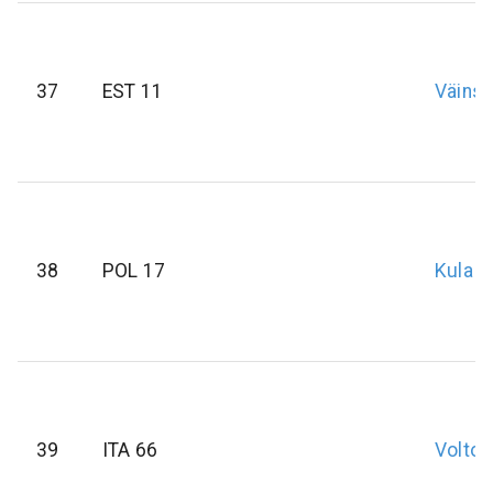
37
EST 11
Väinsa
38
POL 17
Kula
P
39
ITA 66
Voltoli