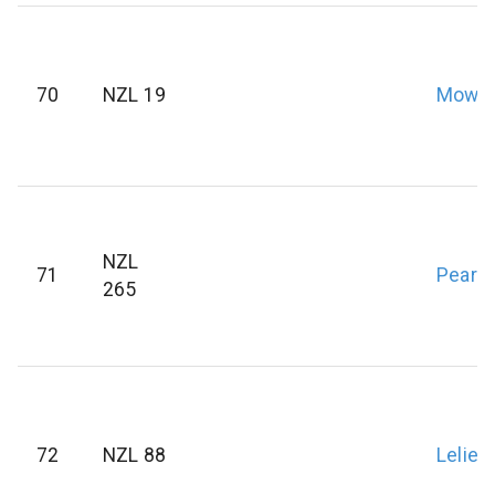
70
NZL 19
Mowbr
NZL
71
Pears
265
72
NZL 88
Leliev