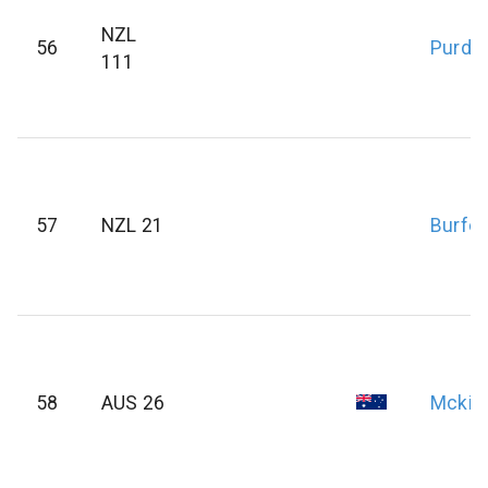
NZL
56
Purdie
111
57
NZL 21
Burfoo
58
AUS 26
Mckill