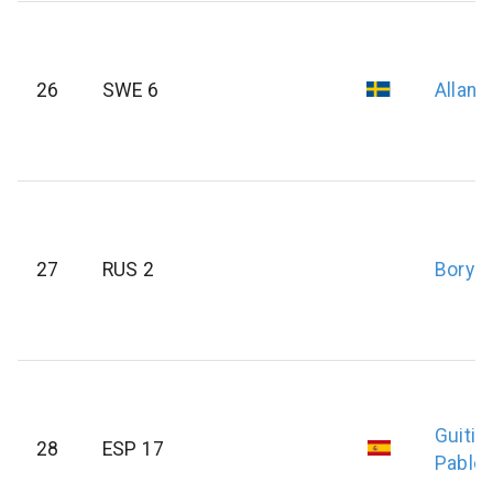
26
SWE 6
Allans
27
RUS 2
Borys
Guitian
28
ESP 17
Pablo