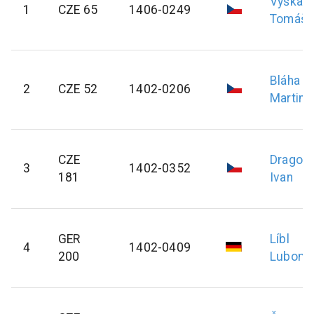
Výška
1
CZE 65
1406-0249
Tomáš
Bláha
2
CZE 52
1402-0206
Martin
CZE
Dragou
3
1402-0352
181
Ivan
GER
Líbl
4
1402-0409
200
Lubomí