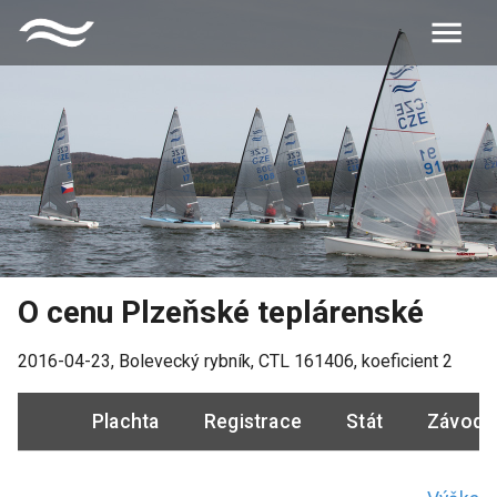
O cenu Plzeňské teplárenské
2016-04-23
,
Bolevecký rybník
, CTL
161406
, koeficient
2
Plachta
Registrace
Stát
Závodn