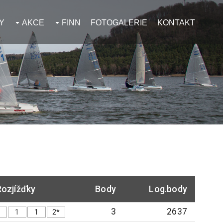
Y
AKCE
FINN
FOTOGALERIE
KONTAKT
Rozjížďky
Body
Log.body
3
2637
1
1
2*