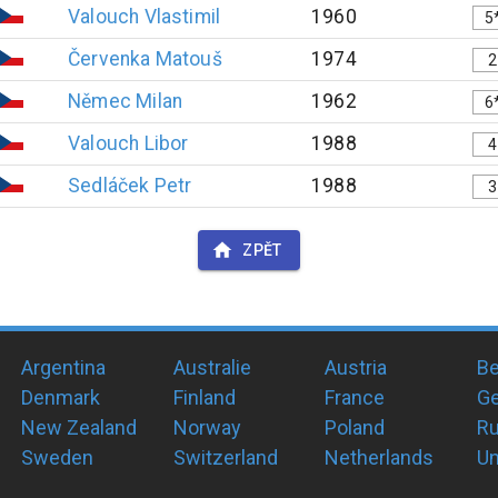
Valouch
Vlastimil
1960
5
Červenka
Matouš
1974
2
Němec
Milan
1962
6
Valouch
Libor
1988
4
Sedláček
Petr
1988
3
ZPĚT
Argentina
Australie
Austria
Be
Denmark
Finland
France
G
New Zealand
Norway
Poland
Ru
Sweden
Switzerland
Netherlands
Un