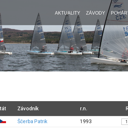
AKTUALITY
ZÁVODY
POHÁR
tát
Závodník
r.n.
Ščerba
Patrik
1993
1