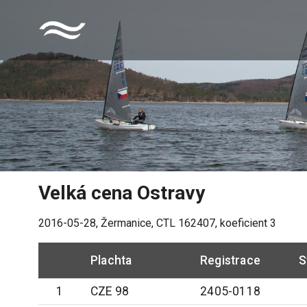
Velká cena Ostravy
2016-05-28
,
Žermanice
, CTL
162407
, koeficient
3
Plachta
Registrace
S
1
CZE 98
2405-0118