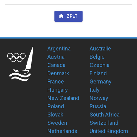
ZPĚT
Argentina
Australie
Austria
Belgie
Canada
Czechia
Denmark
Finland
France
Germany
Hungary
Italy
New Zealand
Norway
Poland
Russia
Slovak
South Africa
Sweden
Switzerland
Netherlands
United Kingdom