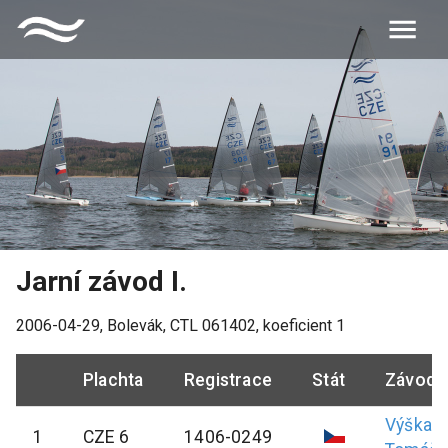
Jarní závod I.
2006-04-29
,
Bolevák
, CTL
061402
, koeficient
1
Plachta
Registrace
Stát
Závodn
Výška
1
CZE 6
1406-0249