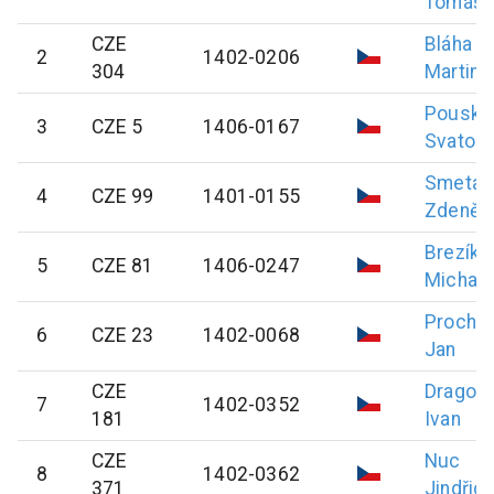
Tomáš
CZE
Bláha
2
1402-0206
304
Martin
Pouska
3
CZE 5
1406-0167
Svatopl
Smetan
4
CZE 99
1401-0155
Zdeněk
Brezík
5
CZE 81
1406-0247
Michal
Prochá
6
CZE 23
1402-0068
Jan
CZE
Dragou
7
1402-0352
181
Ivan
CZE
Nuc
8
1402-0362
371
Jindřic