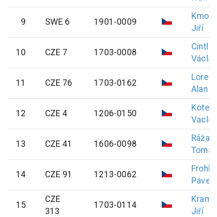
Kmoní
9
SWE 6
1901-0009
Jiří
Cintl
10
CZE 7
1703-0008
Václa
Loren
11
CZE 76
1703-0162
Alan
Kotek
12
CZE 4
1206-0150
Vacla
Ráža
13
CZE 41
1606-0098
Tomáš
Frohli
14
CZE 91
1213-0062
Pavel
CZE
Kramá
15
1703-0114
313
Jiří