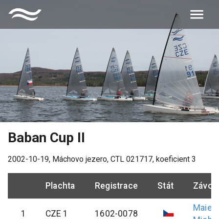
Baban Cup II
2002-10-19
,
Máchovo jezero
, CTL
021717
, koeficient
3
Plachta
Registrace
Stát
Závod
Maier
1
CZE 1
1602-0078