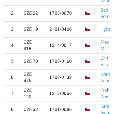
Micha
Babic
2
CZE 22
1703-0070
Roma
3
CZE 19
2101-0466
Hýža
J
CZE
Plecit
4
1214-0017
318
Martin
Cintl
5
CZE 70
1703-0160
Václa
CZE
Kramá
6
1703-0132
476
Tomáš
CZE
Frohli
7
1213-0066
120
Denis
Rame
8
CZE 33
1701-0086
Ivan