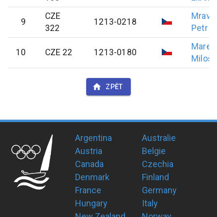
CZE
Mravi
9
1213-0218
322
Petr
Mareš
10
CZE 22
1213-0180
Miloš
ZPĚT
Argentina
Australie
Austria
Belgie
Canada
Czechia
Denmark
Finland
France
Germany
Hungary
Italy
New Zealand
Norway