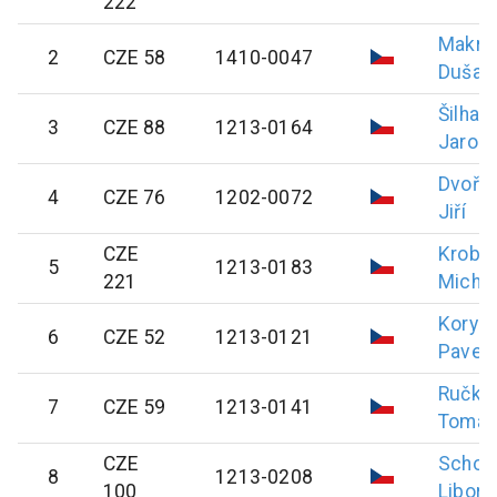
222
Makrlí
2
CZE 58
1410-0047
Dušan
Šilhav
3
CZE 88
1213-0164
Jaromí
Dvořá
4
CZE 76
1202-0072
Jiří
CZE
Krob
5
1213-0183
221
Michal
Koryc
6
CZE 52
1213-0121
Pavel
Ručka
7
CZE 59
1213-0141
Tomáš
CZE
Schoř
8
1213-0208
100
Libor