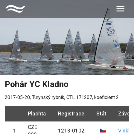
Pohár YC Kladno
2017-05-20
,
Turynský rybník
, CTL
171207
, koeficient
2
Plachta
Registrace
Stát
Závod
CZE
1
1213-0102
Vinkl
P