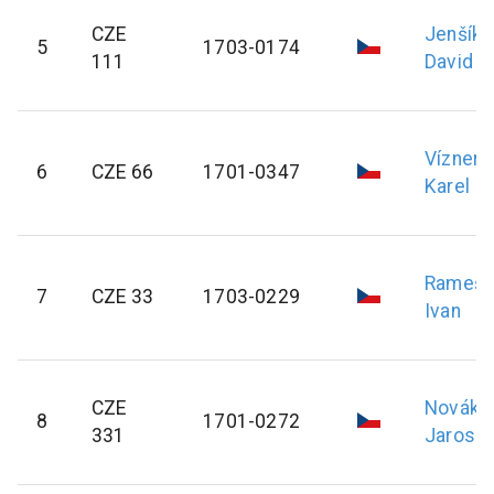
CZE
Jenšík
5
1703-0174
111
David
Vízner
6
CZE 66
1701-0347
Karel
Rameš
7
CZE 33
1703-0229
Ivan
CZE
Novák
8
1701-0272
331
Jarosla