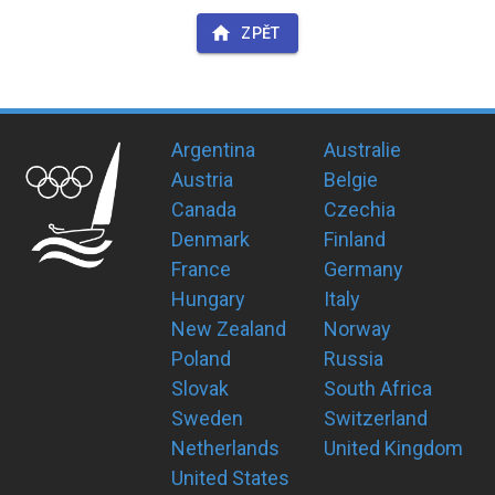
ZPĚT
Argentina
Australie
Austria
Belgie
Canada
Czechia
Denmark
Finland
France
Germany
Hungary
Italy
New Zealand
Norway
Poland
Russia
Slovak
South Africa
Sweden
Switzerland
Netherlands
United Kingdom
United States