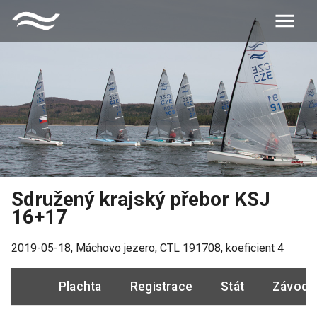
Sdružený krajský přebor KSJ
16+17
2019-05-18
,
Máchovo jezero
, CTL
191708
, koeficient
4
Plachta
Registrace
Stát
Závodn