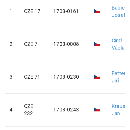
Babický
1
CZE 17
1703-0161
Josef
Cintl
2
CZE 7
1703-0008
Václav
Fetterle
3
CZE 71
1703-0230
Jiří
CZE
Kraus
4
1703-0243
232
Jan