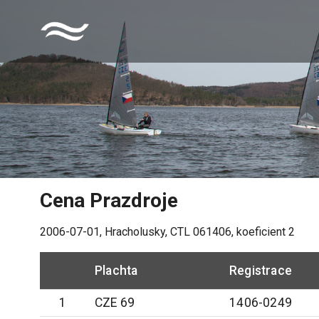
Cena Prazdroje
2006-07-01
,
Hracholusky
, CTL
061406
, koeficient
2
Plachta
Registrace
1
CZE 69
1406-0249