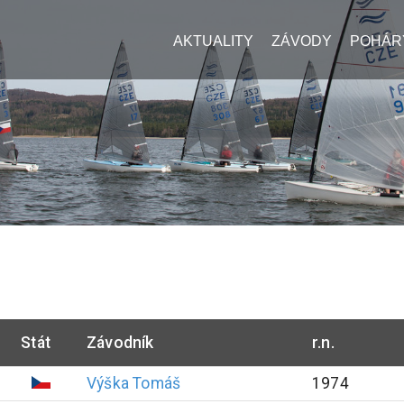
AKTUALITY
ZÁVODY
POHÁR
Stát
Závodník
r.n.
Výška
Tomáš
1974