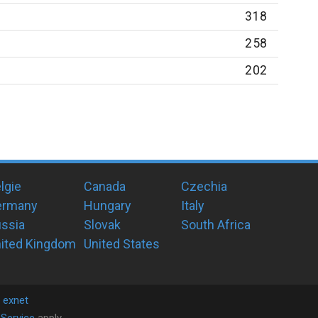
318
258
202
lgie
Canada
Czechia
ermany
Hungary
Italy
ssia
Slovak
South Africa
ited Kingdom
United States
y
exnet
Service
apply.