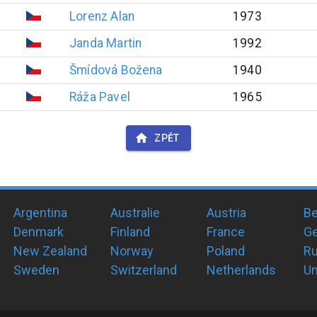
Lorenz
Alan
1973
Janda
Martin
1992
Šmídová
Božena
1940
Ráža
Pavel
1965
ZPĚT
Argentina
Australie
Austria
Be
Denmark
Finland
France
G
New Zealand
Norway
Poland
Ru
Sweden
Switzerland
Netherlands
Un