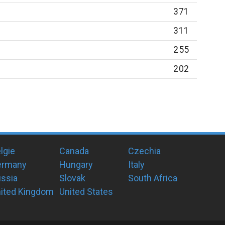
371
311
255
202
lgie
Canada
Czechia
ermany
Hungary
Italy
ssia
Slovak
South Africa
ited Kingdom
United States