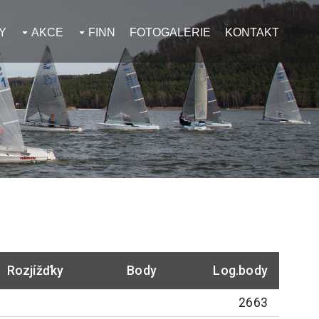
Y
AKCE
FINN
FOTOGALERIE
KONTAKT
Rozjížďky
Body
Log.body
2663