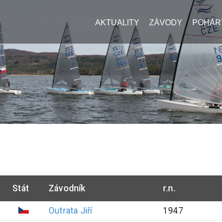
AKTUALITY
ZÁVODY
POHÁR
Stát
Závodník
r.n.
Outrata
Jiří
1947