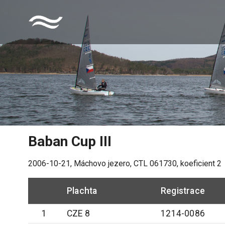
Baban Cup III
2006-10-21
,
Máchovo jezero
, CTL
061730
, koeficient
2
Plachta
Registrace
1
CZE 8
1214-0086