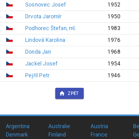
Sosnovec
Josef
1952
Drvota
Jaromír
1950
Podhorec
Štefan, ml.
1983
Lindová
Karolina
1976
Donda
Jan
1968
Jackel
Josef
1954
Pejřil
Petr
1946
ZPĚT
Argentina
Australie
Austria
Be
Denmark
Finland
France
G