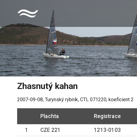
Zhasnutý kahan
2007-09-08
,
Turynský rybník
, CTL
071220
, koeficient
2
Plachta
Registrace
1
CZE 221
1213-0103