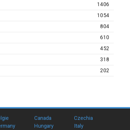
1406
1054
804
610
452
318
202
lgie
Canada
Czechia
ermany
Hungary
Italy