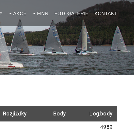
Y
AKCE
FINN
FOTOGALERIE
KONTAKT
Rozjížďky
Body
Log.body
4989