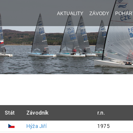
AKTUALITY
ZÁVODY
POHÁR
Stát
Závodník
r.n.
Hýža
Jiří
1975