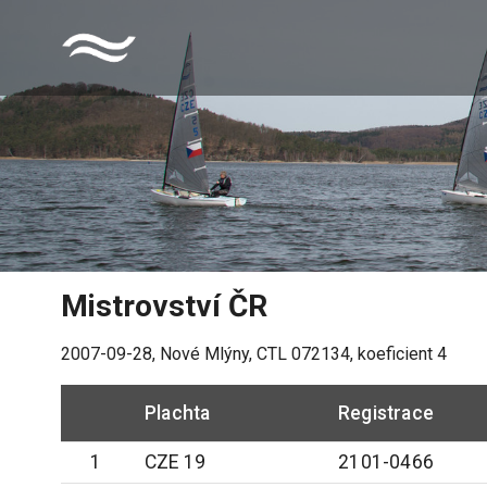
Mistrovství ČR
2007-09-28
,
Nové Mlýny
, CTL
072134
, koeficient
4
Plachta
Registrace
1
CZE 19
2101-0466