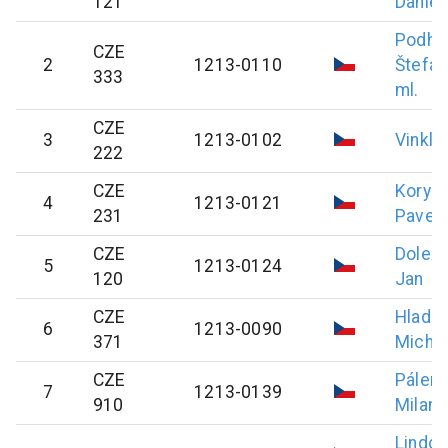
121
Daniel
Podho
CZE
2
1213-0110
Štefan
333
ml.
CZE
3
1213-0102
Vinkl
P
222
CZE
Koryc
4
1213-0121
231
Pavel
CZE
Doleža
5
1213-0124
120
Jan
CZE
Hladík
6
1213-0090
371
Michal
CZE
Pálení
7
1213-0139
910
Milan
Lindov