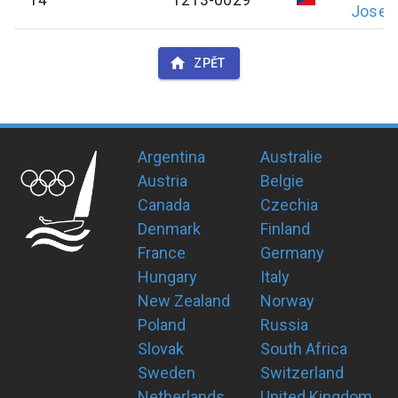
Josef
ZPĚT
Argentina
Australie
Austria
Belgie
Canada
Czechia
Denmark
Finland
France
Germany
Hungary
Italy
New Zealand
Norway
Poland
Russia
Slovak
South Africa
Sweden
Switzerland
Netherlands
United Kingdom