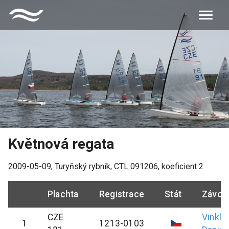
Květnová regata
2009-05-09
,
Turyňský rybník
, CTL
091206
, koeficient
2
Plachta
Registrace
Stát
Závod
CZE
Vinkl
1
1213-0103