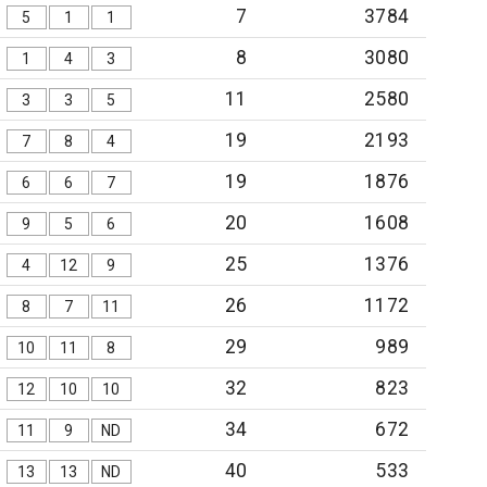
7
3784
5
1
1
8
3080
1
4
3
11
2580
3
3
5
19
2193
7
8
4
19
1876
6
6
7
20
1608
9
5
6
25
1376
4
12
9
26
1172
8
7
11
29
989
10
11
8
32
823
12
10
10
34
672
11
9
ND
40
533
13
13
ND