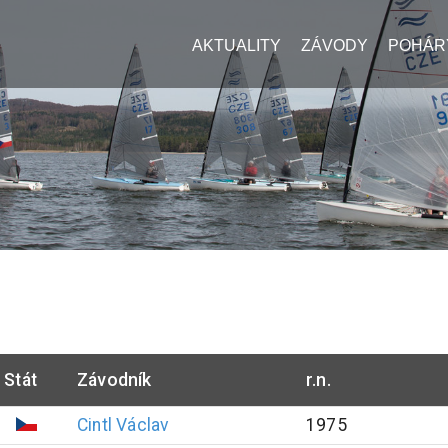
AKTUALITY
ZÁVODY
POHÁR
Stát
Závodník
r.n.
Cintl
Václav
1975