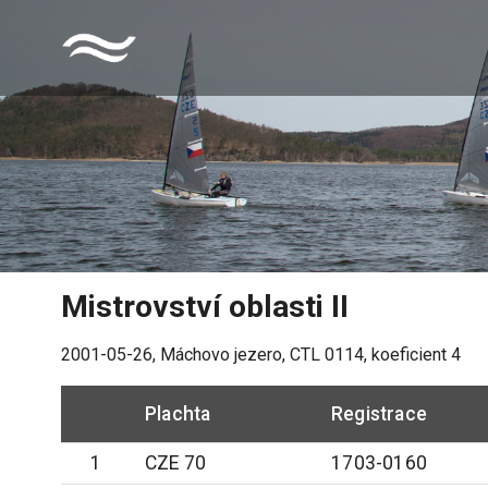
Mistrovství oblasti II
2001-05-26
,
Máchovo jezero
, CTL
0114
, koeficient
4
Plachta
Registrace
1
CZE 70
1703-0160