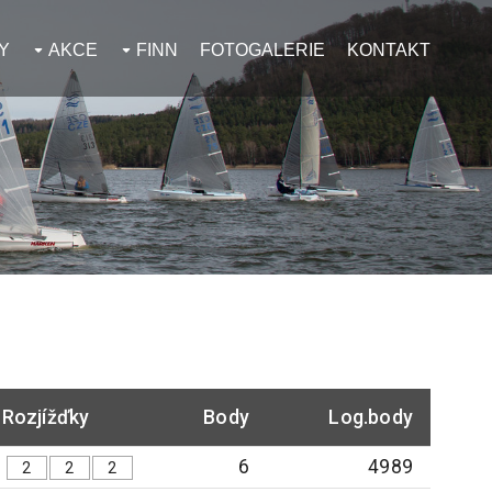
Y
AKCE
FINN
FOTOGALERIE
KONTAKT
Rozjížďky
Body
Log.body
6
4989
2
2
2