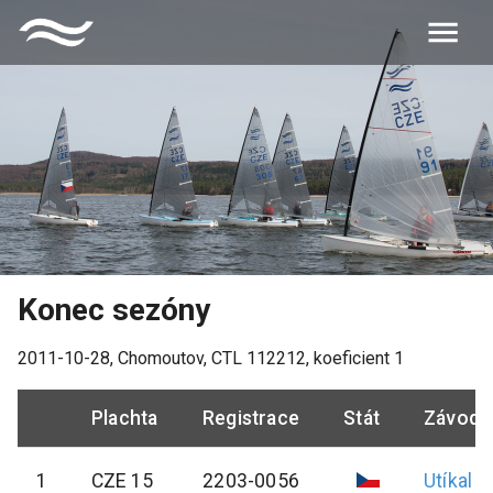
Konec sezóny
2011-10-28
,
Chomoutov
, CTL
112212
, koeficient
1
Plachta
Registrace
Stát
Závodn
1
CZE 15
2203-0056
Utíkal
P