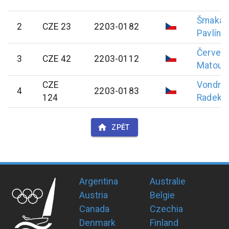
Šmakal
2
CZE 23
2203-0182
Pavlína
Červen
3
CZE 42
2203-0112
Matouš
CZE
Vondro
4
2203-0183
124
Radek
ZPĚT
Argentina
Australie
Austria
Belgie
Canada
Czechia
Denmark
Finland