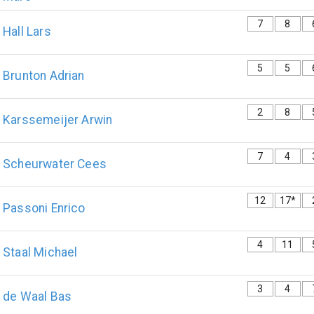
7
8
Hall
Lars
5
5
Brunton
Adrian
2
8
Karssemeijer
Arwin
7
4
Scheurwater
Cees
12
17*
Passoni
Enrico
4
11
Staal
Michael
3
4
de Waal
Bas