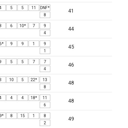
4
5
5
11
DNF*
41
8
8
6
10*
7
9
44
4
6*
9
9
1
9
45
1
9
5
5
7
7
46
4
3
10
5
22*
13
48
8
4
4
4
18*
11
48
6
9*
8
15
1
8
49
2