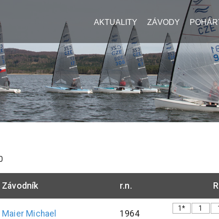
AKTUALITY
ZÁVODY
POHÁR
0
Závodník
r.n.
R
1*
1
Maier
Michael
1964