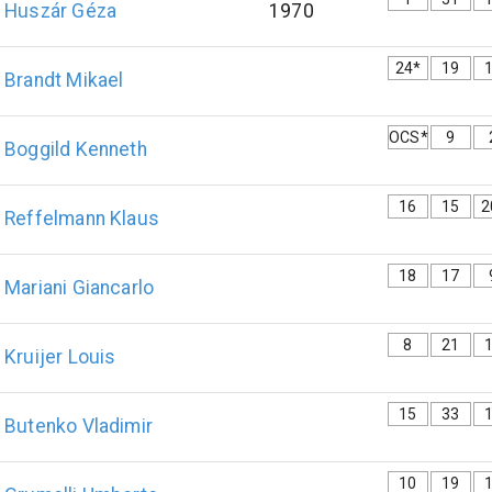
Huszár
Géza
1970
24*
19
Brandt
Mikael
OCS*
9
Boggild
Kenneth
16
15
2
Reffelmann
Klaus
18
17
Mariani
Giancarlo
8
21
Kruijer
Louis
15
33
Butenko
Vladimir
10
19