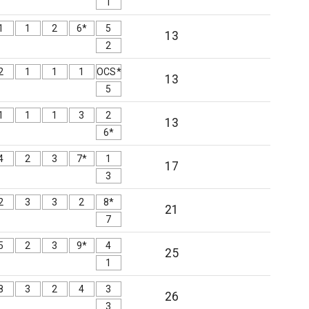
1
1
1
2
6*
5
13
2
2
1
1
1
OCS*
13
5
1
1
1
3
2
13
6*
4
2
3
7*
1
17
3
2
3
3
2
8*
21
7
5
2
3
9*
4
25
1
8
3
2
4
3
26
3