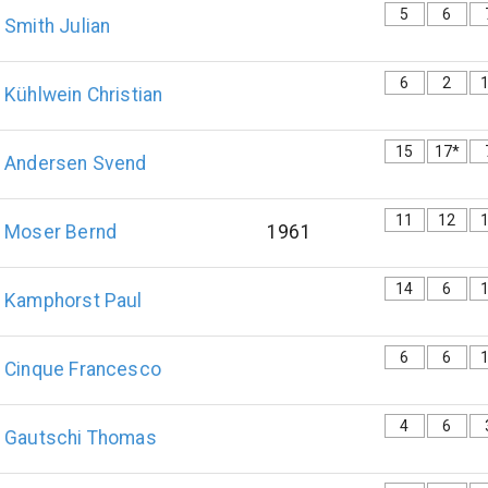
5
6
Smith
Julian
6
2
Kühlwein
Christian
15
17*
Andersen
Svend
11
12
Moser
Bernd
1961
14
6
Kamphorst
Paul
6
6
Cinque
Francesco
4
6
Gautschi
Thomas