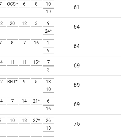
7
OCS*
6
8
10
61
19
12
20
12
3
9
64
24*
7
8
7
16
2
64
9
14
11
11
15*
7
69
3
12
BFD*
9
5
13
69
10
14
7
14
21*
6
69
16
3
10
13
27*
26
75
13