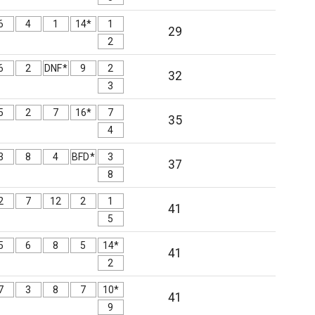
6
4
1
14*
1
29
2
6
2
DNF*
9
2
32
3
5
2
7
16*
7
35
4
3
8
4
BFD*
3
37
8
2
7
12
2
1
41
5
5
6
8
5
14*
41
2
7
3
8
7
10*
41
9