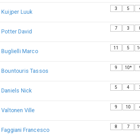
3
5
Kuijper
Luuk
7
3
Potter
David
11
5
1
Buglielli
Marco
9
10*
Bountouris
Tassos
5
4
Daniels
Nick
9
10
Valtonen
Ville
8
7
1
Faggiani
Francesco