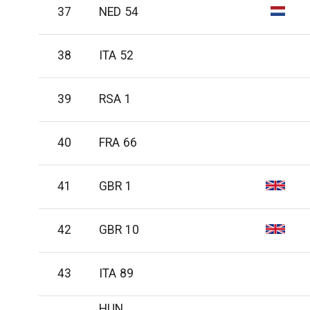
37
NED 54
38
ITA 52
39
RSA 1
40
FRA 66
41
GBR 1
42
GBR 10
43
ITA 89
HUN