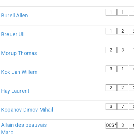
1
1
Burell
Allen
1
2
Breuer
Uli
2
3
Morup
Thomas
3
1
Kok
Jan Willem
2
2
Hay
Laurent
3
7
Kopanov Dimov
Mihail
Allain des beauvais
OCS*
3
Marc