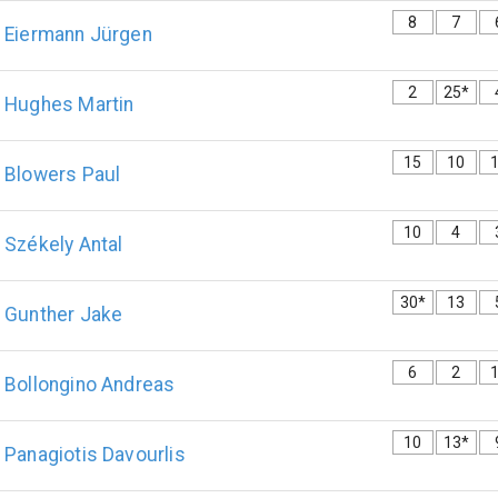
8
7
Eiermann
Jürgen
2
25*
Hughes
Martin
15
10
Blowers
Paul
10
4
Székely
Antal
30*
13
Gunther
Jake
6
2
Bollongino
Andreas
10
13*
Panagiotis
Davourlis