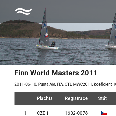
Finn World Masters 2011
2011-06-10
,
Punta Ala, ITA
, CTL
MWC2011
, koeficient
1
Plachta
Registrace
Stát
1
CZE 1
1602-0078