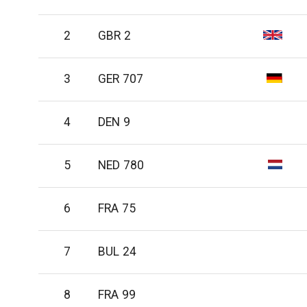
2
GBR 2
3
GER 707
4
DEN 9
5
NED 780
6
FRA 75
7
BUL 24
8
FRA 99