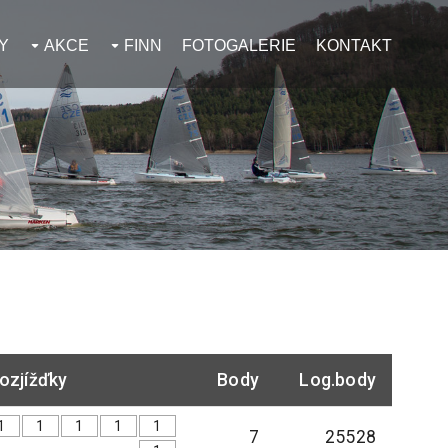
Y
AKCE
FINN
FOTOGALERIE
KONTAKT
ozjížďky
Body
Log.body
1
1
1
1
1
7
25528