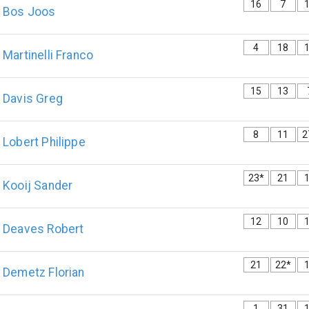
16
7
Bos
Joos
4
18
Martinelli
Franco
15
13
Davis
Greg
8
11
2
Lobert
Philippe
23*
21
Kooij
Sander
12
10
Deaves
Robert
21
22*
Demetz
Florian
1
31