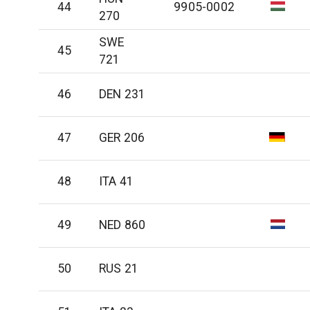
44
9905-0002
270
SWE
45
721
46
DEN 231
47
GER 206
48
ITA 41
49
NED 860
50
RUS 21