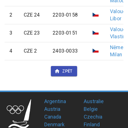
Matouš
Valouc
2
CZE 24
2203-0158
Libor
Valouc
3
CZE 23
2203-0151
Vlastimi
Němec
4
CZE 2
2403-0033
Milan
ZPĚT
Argentina
Australie
Austria
Belgie
Canada
Czechia
Denmark
Finland