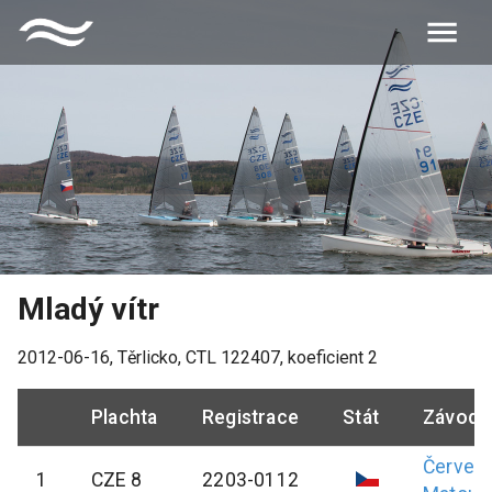
Mladý vítr
2012-06-16
,
Těrlicko
, CTL
122407
, koeficient
2
Plachta
Registrace
Stát
Závodn
Červen
1
CZE 8
2203-0112