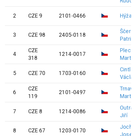
Rudolf
2
CZE 9
2101-0466
Hýža
J
Ščerb
3
CZE 98
2405-0118
Patrik
CZE
Plecit
4
1214-0017
318
Martin
Cintl
5
CZE 70
1703-0160
Václa
CZE
Trnavs
6
2101-0497
119
Martin
Outrat
7
CZE 8
1214-0086
Jiří
Jocho
8
CZE 67
1203-0170
Josef