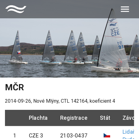
MČR
2014-09-26
,
Nové Mlýny
, CTL
142164
, koeficient
4
Plachta
Registrace
Stát
Závod
Lidařík
1
CZE 3
2103-0437