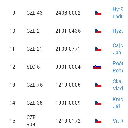
Hyrš
9
CZE 43
2408-0002
Ladisl
10
CZE 2
2101-0435
Hýža
P
Čajčík
11
CZE 21
2103-0771
Jan
Poór
12
SLO 5
9901-0004
Robet
Skalic
13
CZE 75
1219-0006
Vladim
Kmoní
14
CZE 38
1901-0009
Jiří
CZE
15
1213-0172
Vít
Ra
308