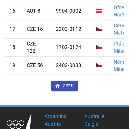
Gfrein
16
AUT 8
9904-0002
Haitwi
Červe
17
CZE 18
2203-0112
Matou
CZE
Ptáční
18
1702-0174
122
Milan
Něme
19
CZE 56
2403-0033
Milan
ZPĚT
Argentina
Australie
Austria
Belgie