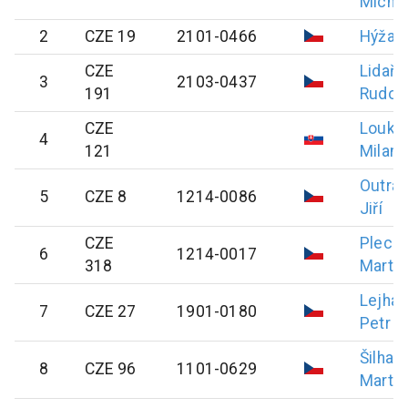
Michal
2
CZE 19
2101-0466
Hýža
J
CZE
Lidařík
3
2103-0437
191
Rudolf
CZE
Louko
4
121
Milan
Outrat
5
CZE 8
1214-0086
Jiří
CZE
Plecit
6
1214-0017
318
Martin
Lejha
7
CZE 27
1901-0180
Petr
Šilhav
8
CZE 96
1101-0629
Martin