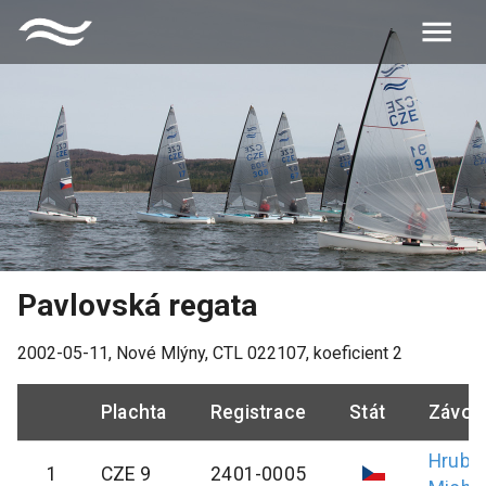
Pavlovská regata
2002-05-11
,
Nové Mlýny
, CTL
022107
, koeficient
2
Plachta
Registrace
Stát
Závod
Hrubý
1
CZE 9
2401-0005