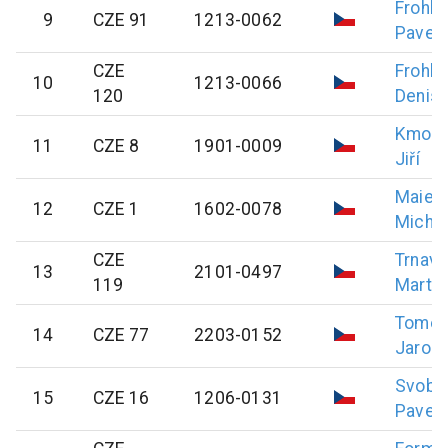
Frohli
9
CZE 91
1213-0062
Pavel
CZE
Frohli
10
1213-0066
120
Denis
Kmoní
11
CZE 8
1901-0009
Jiří
Maier
12
CZE 1
1602-0078
Micha
CZE
Trnavs
13
2101-0497
119
Martin
Tome
14
CZE 77
2203-0152
Jarosl
Svobo
15
CZE 16
1206-0131
Pavel