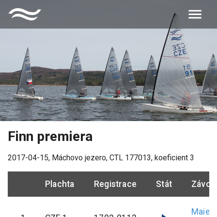
Finn premiera
2017-04-15
,
Máchovo jezero
, CTL
177013
, koeficient
3
Plachta
Registrace
Stát
Závod
Maier