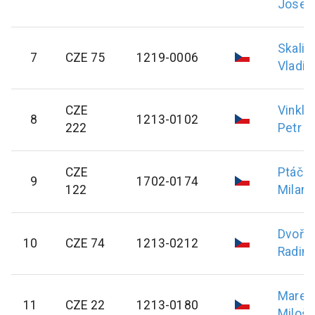
Josef
Skalic
7
CZE 75
1219-0006
Vladim
CZE
Vinkl
8
1213-0102
222
Petr
CZE
Ptáční
9
1702-0174
122
Milan
Dvořá
10
CZE 74
1213-0212
Radim
Mareš
11
CZE 22
1213-0180
Miloš