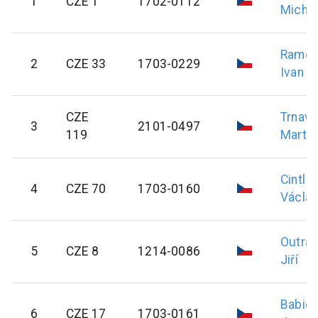
1
CZE 1
1702-0112
Micha
Rame
2
CZE 33
1703-0229
Ivan
CZE
Trnavs
3
2101-0497
119
Martin
Cintl
4
CZE 70
1703-0160
Václa
Outrat
5
CZE 8
1214-0086
Jiří
Babic
6
CZE 17
1703-0161