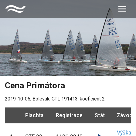
Cena Primátora
2019-10-05
,
Bolevák
, CTL
191413
, koeficient
2
Plachta
Registrace
Stát
Závodn
Výška