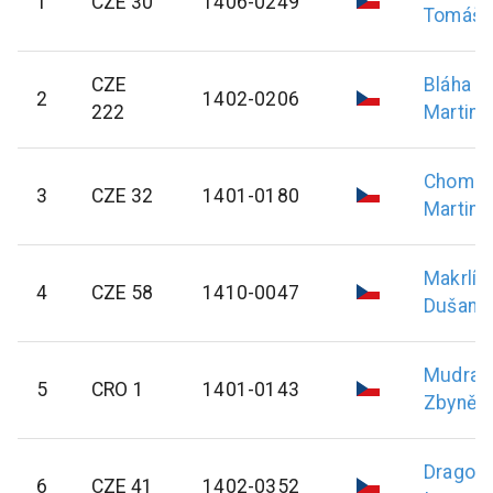
1
CZE 30
1406-0249
Tomáš
CZE
Bláha
2
1402-0206
222
Martin
Chomát
3
CZE 32
1401-0180
Martin
Makrlík
4
CZE 58
1410-0047
Dušan
Mudra
5
CRO 1
1401-0143
Zbyněk
Dragou
6
CZE 41
1402-0352