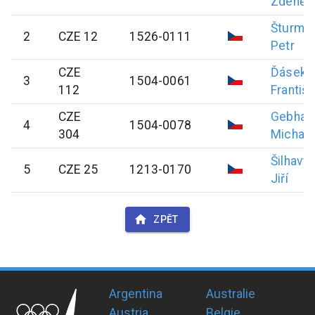
Zdeněk
Šturma
2
CZE 12
1526-0111
Petr
CZE
Ďásek
3
1504-0061
112
Františ
CZE
Gebhar
4
1504-0078
304
Michal
Šilhavý
5
CZE 25
1213-0170
Jiří
ZPĚT
Argentina
Australie
Austria
Belgie