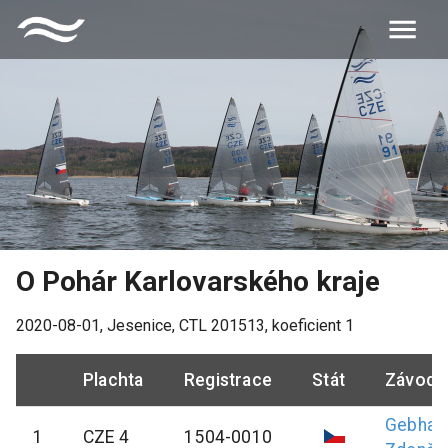
O Pohár Karlovarského kraje
2020-08-01
,
Jesenice
, CTL
201513
, koeficient
1
Plachta
Registrace
Stát
Závodn
Gebhar
1
CZE 4
1504-0010