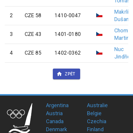
Tomáš
Makrlík
2
CZE 58
1410-0047
Dušan
Chomát
3
CZE 43
1401-0180
Martin
Nuc
4
CZE 85
1402-0362
Jindřic
ZPĚT
Argentina
Australie
Austria
Belgie
Canada
Czechia
Denmark
Finland