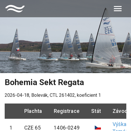
Bohemia Sekt Regata
2026-04-18
,
Bolevák
, CTL
261402
, koeficient
1
Plachta
Registrace
Stát
Závodn
Výška
1
CZE 65
1406-0249