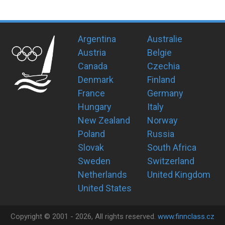
Argentina
Australie
Austria
Belgie
Canada
Czechia
Denmark
Finland
France
Germany
Hungary
Italy
New Zealand
Norway
Poland
Russia
Slovak
South Africa
Sweden
Switzerland
Netherlands
United Kingdom
United States
Copyright ©
2001 -
2026
, All rights reserved.
www.finnclass.cz