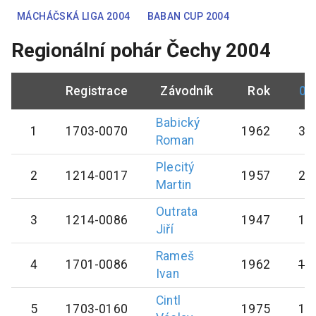
MÁCHÁČSKÁ LIGA 2004
BABAN CUP 2004
Regionální pohár Čechy 2004
Registrace
Závodník
Rok
04
Babický
1
1703-0070
1962
34
Roman
Plecitý
2
1214-0017
1957
25
Martin
Outrata
3
1214-0086
1947
19
Jiří
Rameš
4
1701-0086
1962
13
Ivan
Cintl
5
1703-0160
1975
10