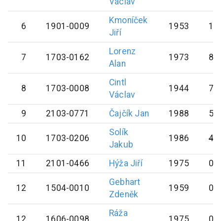
Václav
Kmoníček
6
1901-0009
1953
16
Jiří
Lorenz
7
1703-0162
1973
89
Alan
Cintl
8
1703-0008
1944
71
Václav
9
2103-0771
Čajčík
Jan
1988
56
Solík
10
1703-0206
1986
42
Jakub
11
2101-0466
Hýža
Jiří
1975
0
Gebhart
12
1504-0010
1959
0
Zdeněk
Ráža
12
1606-0098
1975
0