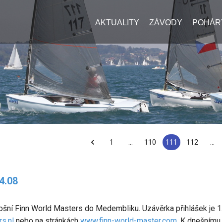
AKTUALITY
ZÁVODY
POHÁR
1
…
110
111
112
…
4.08
tošní Finn World Masters do Medembliku. Uzávěrka přihlášek je 1.
s.nl
nebo na stránkách
www.finn-world-master.com
. K dnešnímu 