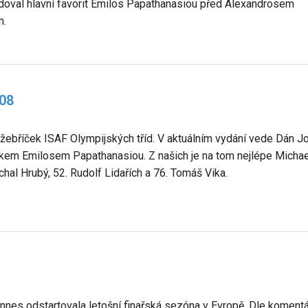
radoval hlavní favorit Emilos Papathanasiou před Alexandrosem
m.
008
 žebříček ISAF Olympijských tříd. V aktuálním vydání vede Dán 
em Emilosem Papathanasiou. Z našich je na tom nejlépe Michae
ichal Hrubý, 52. Rudolf Lidařích a 76. Tomáš Vika.
nes odstartovala letošní finařská sezóna v Evropě. Dle komentá