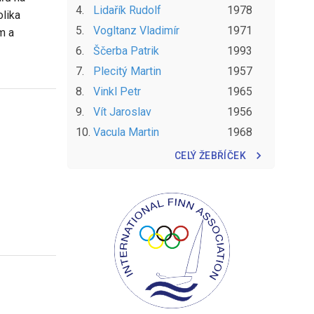
4
.
Lidařík
Rudolf
1978
olika
5
.
Vogltanz
Vladimír
1971
m a
6
.
Ščerba
Patrik
1993
7
.
Plecitý
Martin
1957
8
.
Vinkl
Petr
1965
9
.
Vít
Jaroslav
1956
10
.
Vacula
Martin
1968
CELÝ ŽEBŘÍČEK