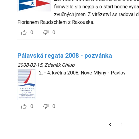
finnwelle šlo nejspíš o start hodně vyd
zvučných jmen. Z vítězství se radoval 
Florianem Raudschlem z Rakouska.
0
0
Pálavská regata 2008 - pozvánka
2008-02-15
,
Zdeněk Chlup
2. - 4. května 2008, Nové Mlýny - Pavlov
0
0
1
…