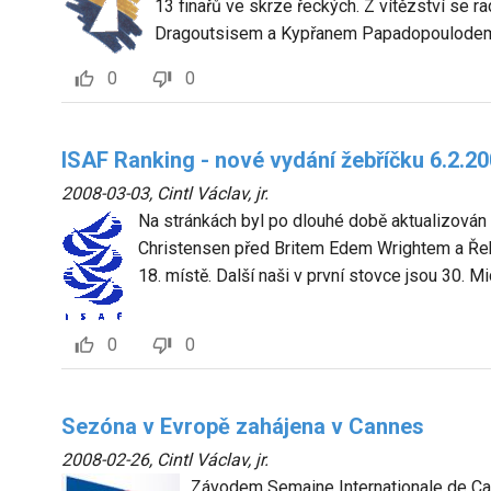
13 finařů ve skrze řeckých. Z vítězství se 
Dragoutsisem a Kypřanem Papadopoulode
0
0
ISAF Ranking - nové vydání žebříčku 6.2.2
2008-03-03
,
Cintl Václav, jr.
Na stránkách byl po dlouhé době aktualizován
Christensen před Britem Edem Wrightem a Řek
18. místě. Další naši v první stovce jsou 30. M
0
0
Sezóna v Evropě zahájena v Cannes
2008-02-26
,
Cintl Václav, jr.
Závodem Semaine Internationale de Can