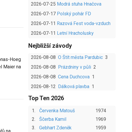
2026-07-25
Modrá stuha Hnačova
2026-07-17
Polský pohár FD
2026-07-11
Razová Fest voda-vzduch
2026-07-11
Letní Hracholusky
Nejbližší závody
2026-08-08
O Štít města Pardubic
3
Jonas-Hoeg
l Maier na
2026-08-08
Prázdniny v půli
2
2026-08-08
Cena Duchcova
1
2026-08-12
Dálková plavba
1
Top Ten
2026
1
.
Červenka
Matouš
1974
2
.
Ščerba
Kamil
1969
3
.
Gebhart
Zdeněk
1959
řů na