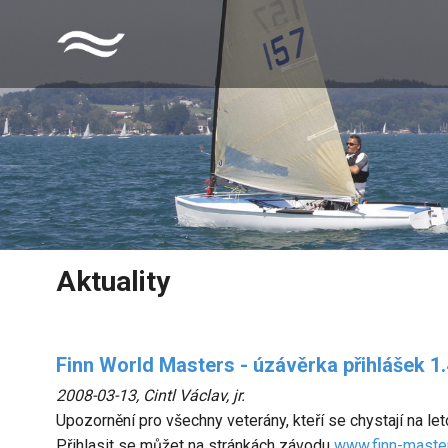
Aktuality
Finn World Masters - úzávěrka přihlášek 1.
2008-03-13
,
Cintl Václav, jr.
Upozornění pro všechny veterány, kteří se chystají na le
Přihlasit se můžet na stránkách závodu
www.finn-master