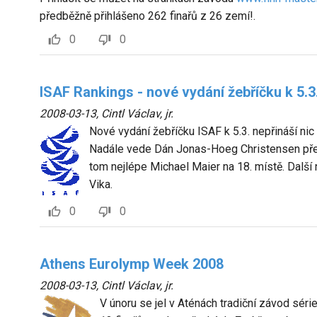
předběžně přihlášeno 262 finařů z 26 zemí!.
0
0
ISAF Rankings - nové vydání žebříčku k 5.3
2008-03-13
,
Cintl Václav, jr.
Nové vydání žebříčku ISAF k 5.3. nepřináší nic
Nadále vede Dán Jonas-Hoeg Christensen pře
tom nejlépe Michael Maier na 18. místě. Další 
Vika.
0
0
Athens Eurolymp Week 2008
2008-03-13
,
Cintl Václav, jr.
V únoru se jel v Aténách tradiční závod série 