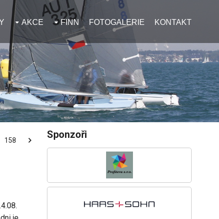
Y
AKCE
FINN
FOTOGALERIE
KONTAKT
Sponzoři
158
4.08.
dni je