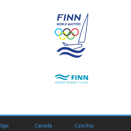
lgie
Canada
Czechia