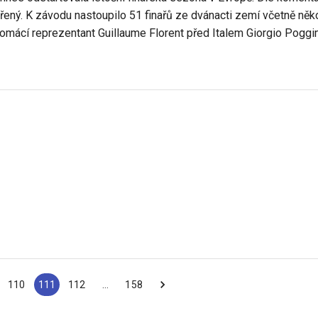
ařený. K závodu nastoupilo 51 finařů ze dvánacti zemí včetně něk
domácí reprezentant Guillaume Florent před Italem Giorgio Poggi
110
111
112
…
158