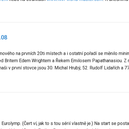
.08
 nového na prvních 20ti místech a i ostatní pořadí se měnilo mini
d Britem Edem Wrightem a Řekem Emilosem Papathanasiou. Z na
naši v první stovce jsou 30. Michal Hrubý, 52. Rudolf Lidařích a 7
Eurolymp. (Čert ví, jak to s tou sérií vlastně je.) Na start se pos