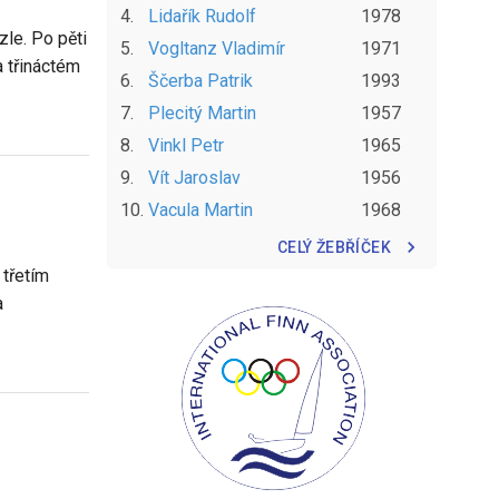
4
.
Lidařík
Rudolf
1978
le. Po pěti
5
.
Vogltanz
Vladimír
1971
a třináctém
6
.
Ščerba
Patrik
1993
7
.
Plecitý
Martin
1957
8
.
Vinkl
Petr
1965
9
.
Vít
Jaroslav
1956
10
.
Vacula
Martin
1968
CELÝ ŽEBŘÍČEK
 třetím
a