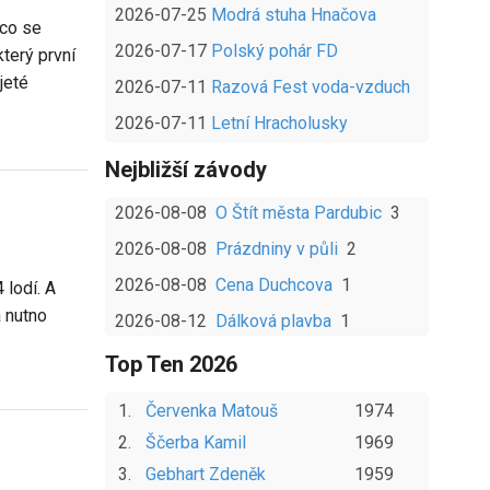
2026-07-25
Modrá stuha Hnačova
 co se
2026-07-17
Polský pohár FD
terý první
jeté
2026-07-11
Razová Fest voda-vzduch
2026-07-11
Letní Hracholusky
Nejbližší závody
2026-08-08
O Štít města Pardubic
3
2026-08-08
Prázdniny v půli
2
2026-08-08
Cena Duchcova
1
 lodí. A
a nutno
2026-08-12
Dálková plavba
1
Top Ten
2026
1
.
Červenka
Matouš
1974
2
.
Ščerba
Kamil
1969
3
.
Gebhart
Zdeněk
1959