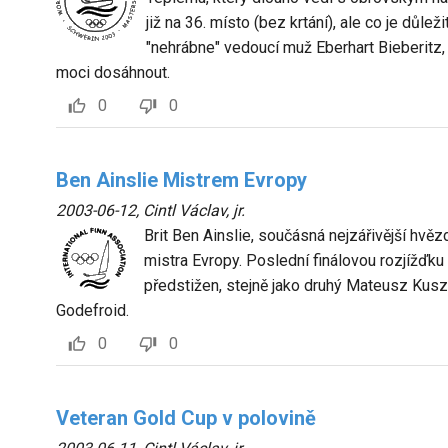
již na 36. místo (bez krtání), ale co je důlež
"nehrábne" vedoucí muž Eberhart Bieberitz, 
moci dosáhnout.
0
0
Ben Ainslie Mistrem Evropy
2003-06-12
,
Cintl Václav, jr.
Brit Ben Ainslie, součásná nejzářivější hvě
mistra Evropy. Poslední finálovou rozjížďku
předstižen, stejně jako druhý Mateusz Kusz
Godefroid.
0
0
Veteran Gold Cup v polovině