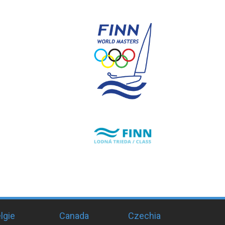
lgie
Canada
Czechia