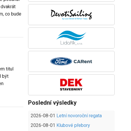
m dvakrát
um, co bude
m titul
l být
en
Poslední výsledky
2026-08-01
Letní novoroční regata
2026-08-01
Klubové přebory