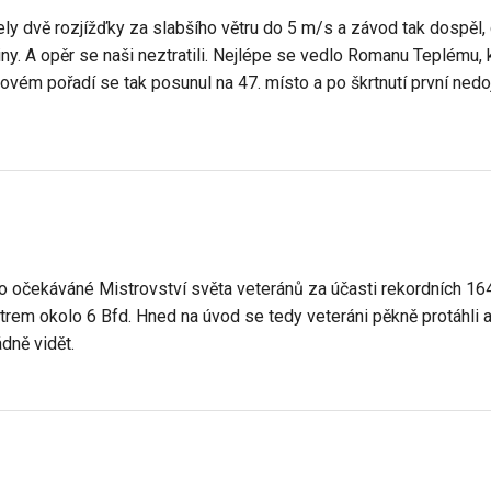
ely dvě rozjížďky za slabšího větru do 5 m/s a závod tak dospěl,
ny. A opěr se naši neztratili. Nejlépe se vedlo Romanu Teplému, k
lkovém pořadí se tak posunul na 47. místo a po škrtnutí první nedo
očekáváné Mistrovství světa veteránů za účasti rekordních 164
trem okolo 6 Bfd. Hned na úvod se tedy veteráni pěkně protáhli 
ádně vidět.