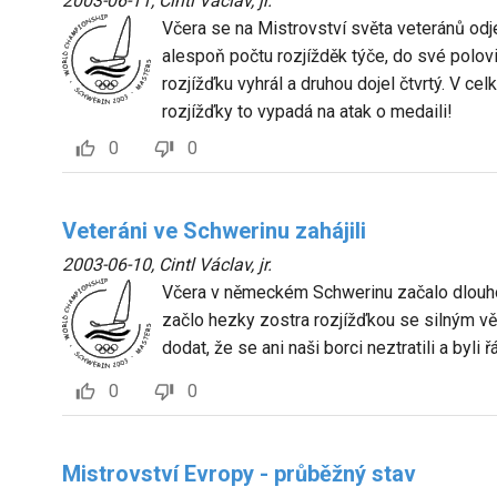
2003-06-11
,
Cintl Václav, jr.
Včera se na Mistrovství světa veteránů odj
alespoň počtu rozjížděk týče, do své polovi
rozjížďku vyhrál a druhou dojel čtvrtý. V ce
rozjížďky to vypadá na atak o medaili!
0
0
Veteráni ve Schwerinu zahájili
2003-06-10
,
Cintl Václav, jr.
Včera v německém Schwerinu začalo dlouho 
začlo hezky zostra rozjížďkou se silným vě
dodat, že se ani naši borci neztratili a byli ř
0
0
Mistrovství Evropy - průběžný stav