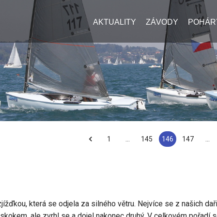
AKTUALITY
ZÁVODY
POHÁR
1
…
145
146
147
…
ížďkou, která se odjela za silného větru. Nejvíce se z našich da
skokem, ale zvrhl se a dojel nakonec druhý. V celkovém pořadí 