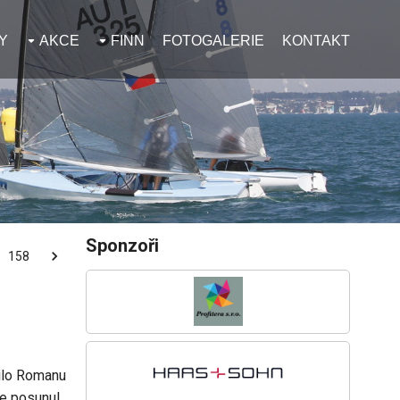
Y
AKCE
FINN
FOTOGALERIE
KONTAKT
Sponzoři
158
řilo Romanu
se posunul