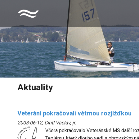
Aktuality
Veteráni pokračovali větrnou rozjížďkou
2003-06-12
,
Cintl Václav, jr.
Včera pokračovalo Veteránské MS další rozj
Teplému, který dlouho vedl s obrovským ná