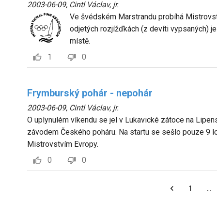
2003-06-09
,
Cintl Václav, jr.
Ve švédském Marstrandu probíhá Mistrovství
odjetých rozjížďkách (z devíti vypsaných) 
místě.
1
0
Frymburský pohár - nepohár
2003-06-09
,
Cintl Václav, jr.
O uplynulém víkendu se jel v Lukavické zátoce na Lipens
závodem Českého poháru. Na startu se sešlo pouze 9 lo
Mistrovstvím Evropy.
0
0
1
…