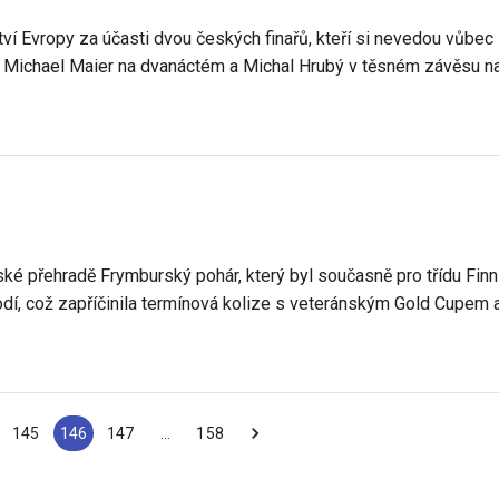
 Evropy za účasti dvou českých finařů, kteří si nevedou vůbec z
je Michael Maier na dvanáctém a Michal Hrubý v těsném závěsu n
ké přehradě Frymburský pohár, který byl současně pro třídu Finn
dí, což zapříčinila termínová kolize s veteránským Gold Cupem 
145
146
147
…
158