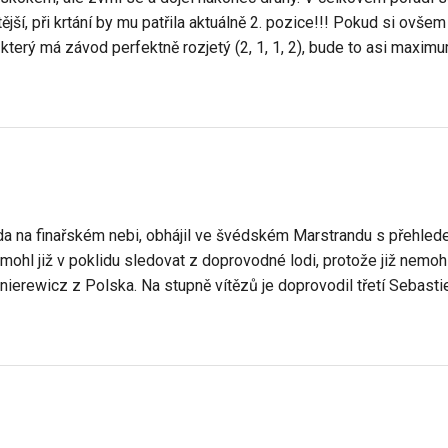
itější, při krtání by mu patřila aktuálně 2. pozice!!! Pokud si ovše
který má závod perfektně rozjetý (2, 1, 1, 2), bude to asi maxim
zda na finařském nebi, obhájil ve švédském Marstrandu s přehlede
 mohl již v poklidu sledovat z doprovodné lodi, protože již nemoh
nierewicz z Polska. Na stupně vítězů je doprovodil třetí Sebasti