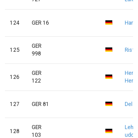
124
GER 16
Hand
GER
125
Rist
998
GER
Herw
126
122
Herb
127
GER 81
Della
GER
Lehm
128
103
udo