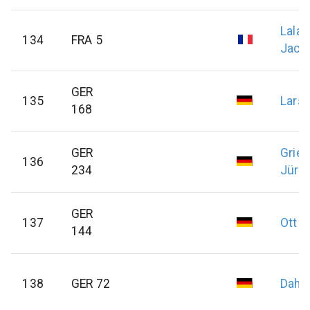
Lala
134
FRA 5
Jacq
GER
135
Lars
168
GER
Grie
136
234
Jürg
GER
137
Ott
D
144
138
GER 72
Dahli