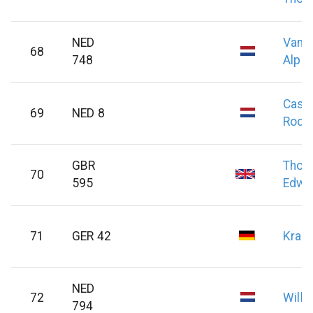
NED
Van 
68
748
Alph
Casa
69
NED 8
Rodr
GBR
Thor
70
595
Edwa
71
GER 42
Kraft
NED
72
Wille
794