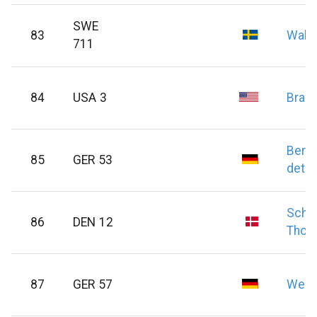
SWE
83
Wald
711
84
USA 3
Bran
Berg
85
GER 53
detle
Scha
86
DEN 12
Thor
87
GER 57
Wend