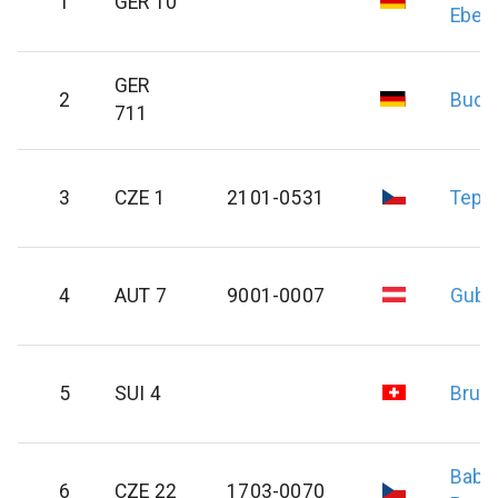
1
GER 10
Eber
GER
2
Budz
711
3
CZE 1
2101-0531
Teplý
4
AUT 7
9001-0007
Gubi
5
SUI 4
Brun
Babi
6
CZE 22
1703-0070