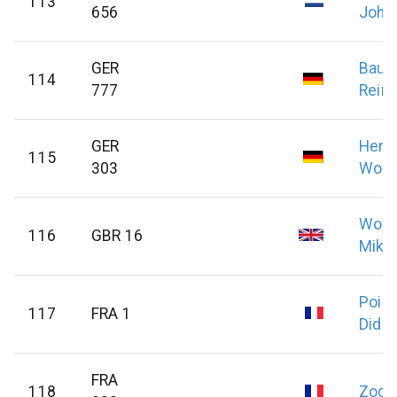
113
656
Joha
GER
Baue
114
777
Reinh
GER
Herte
115
303
Wolf
Wood
116
GBR 16
Mike
Pois
117
FRA 1
Didie
FRA
118
Zocc