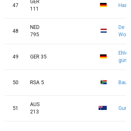
GER
47
Haac
111
NED
De Sc
48
795
Wob
Ehler
49
GER 35
günt
50
RSA 5
Bau
AUS
51
Gunt
213