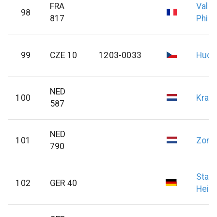
FRA
Vallie
98
817
Phili
99
CZE 10
1203-0033
Hude
NED
100
Kraa
587
NED
101
Zome
790
Stam
102
GER 40
Hein