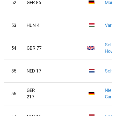
52
GER 86
Mann
53
HUN 4
Varg
Sella
54
GBR 77
Howa
55
NED 17
Schi
GER
Nieh
56
217
Cars