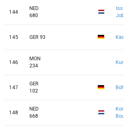
NED
Isse
144
680
Jobs
145
GER 93
Käse
MON
146
Kurtz
234
GER
147
Böhl
102
NED
Kort
148
668
Boud