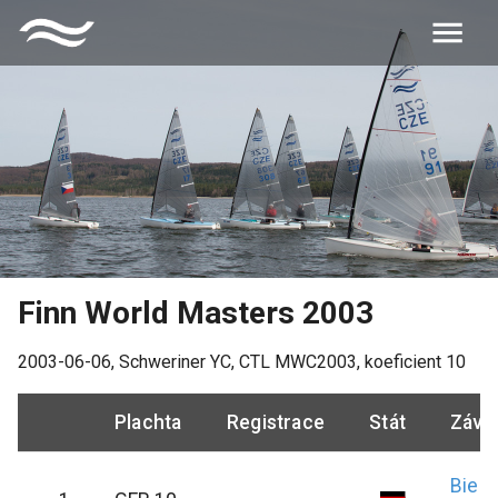
Finn World Masters 2003
2003-06-06
,
Schweriner YC
, CTL
MWC2003
, koeficient
10
Plachta
Registrace
Stát
Závo
Biebe