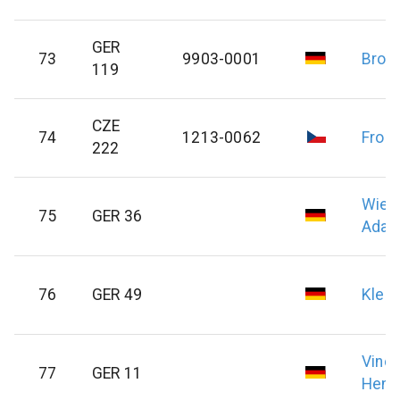
GER
73
9903-0001
Bron
119
CZE
74
1213-0062
Frohl
222
Wies
75
GER 36
Adalb
76
GER 49
Klein
Vinc
77
GER 11
Hend