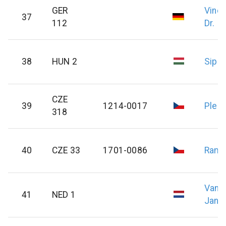
GER
Vinc
37
112
Dr.
38
HUN 2
Sipo
CZE
39
1214-0017
Pleci
318
40
CZE 33
1701-0086
Ram
Van D
41
NED 1
Jan