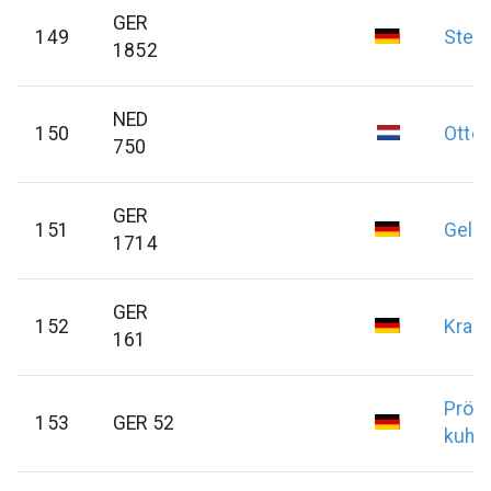
GER
149
Stelz
1852
NED
150
Otto
750
GER
151
Gelle
1714
GER
152
Kratz
161
Pröm
153
GER 52
kuhn