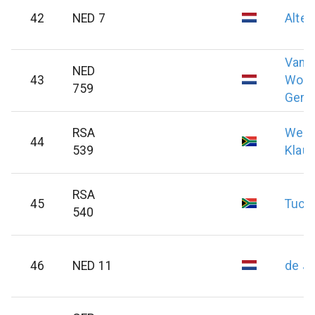
42
NED 7
Alten
Van
NED
43
Woud
759
Gert
RSA
Weix
44
539
Klau
RSA
45
Tuck
540
46
NED 11
de J