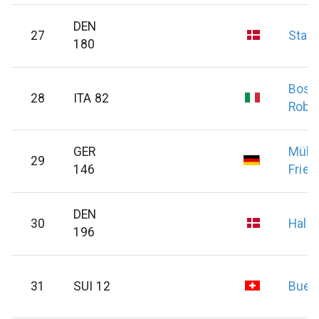
DEN
27
Staal
180
Boset
28
ITA 82
Robe
GER
Mülle
29
146
Fried
DEN
30
Hall
L
196
31
SUI 12
Buer