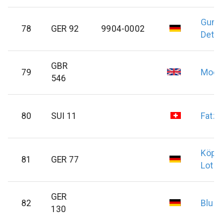
Gumi
78
GER 92
9904-0002
Detle
GBR
79
Moor
546
80
SUI 11
Fatze
Köpn
81
GER 77
Lotha
GER
82
Blum
130