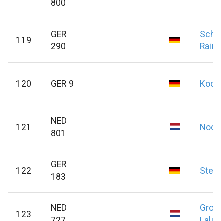
800
GER
Scho
119
290
Raine
120
GER 9
Koch
NED
121
Noda
801
GER
122
Steib
183
NED
Groe
123
727
Lalus