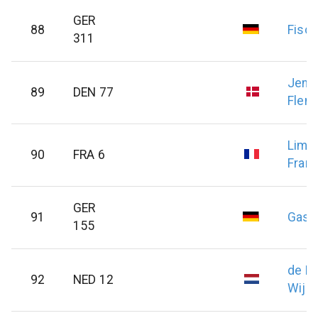
GER
88
Fisch
311
Jens
89
DEN 77
Flem
Lima
90
FRA 6
Franç
GER
91
Gast
155
de L
92
NED 12
Wijn