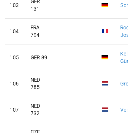
GER
103
Schli
131
FRA
Roch
104
794
Jose
Kell
105
GER 89
Günt
NED
106
Grea
785
NED
107
Verh
732
CZE