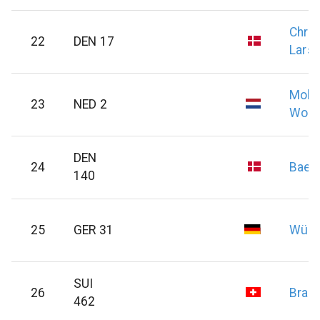
Chri
22
DEN 17
Lars 
Mole
23
NED 2
Wout
DEN
24
Baek
140
25
GER 31
Wüh
SUI
26
Brac
462