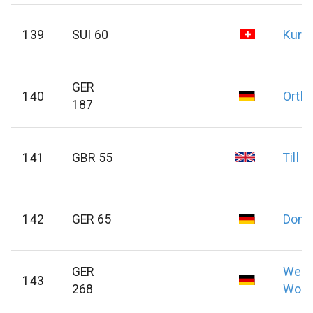
139
SUI 60
Kurz
GER
140
Orth
187
141
GBR 55
Till
M
142
GER 65
Donn
GER
Weis
143
268
Wolf