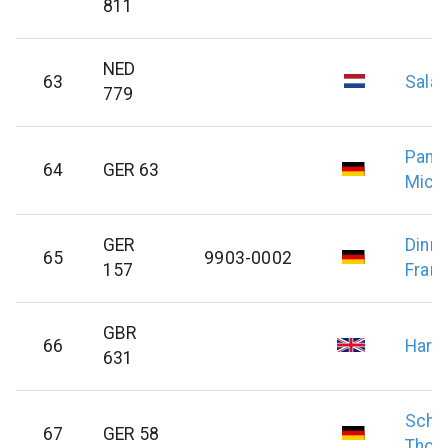
811
NED
63
Sala
779
Pand
64
GER 63
Mich
GER
Dinne
65
9903-0002
157
Frank
GBR
66
Hart
631
Schu
67
GER 58
Thom