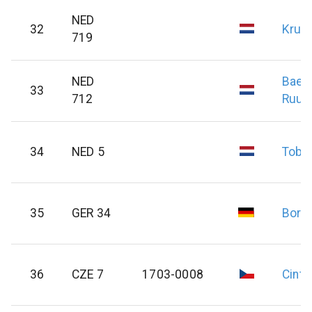
NED
32
Kruij
719
NED
Baer
33
712
Ruur
34
NED 5
Tobe
35
GER 34
Borg
36
CZE 7
1703-0008
Cintl