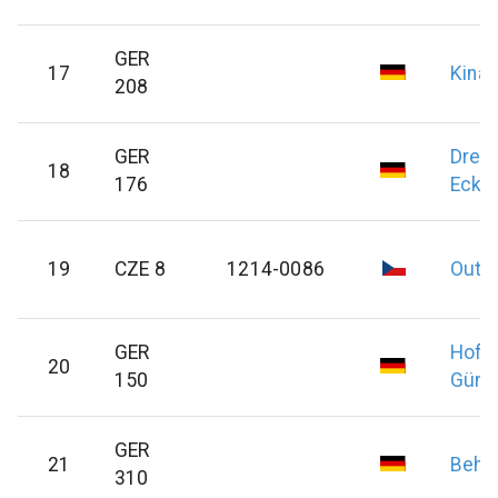
GER
17
Kinas
208
GER
Drep
18
176
Eckh
19
CZE 8
1214-0086
Outra
GER
Hoff
20
150
Günte
GER
21
Behr
310