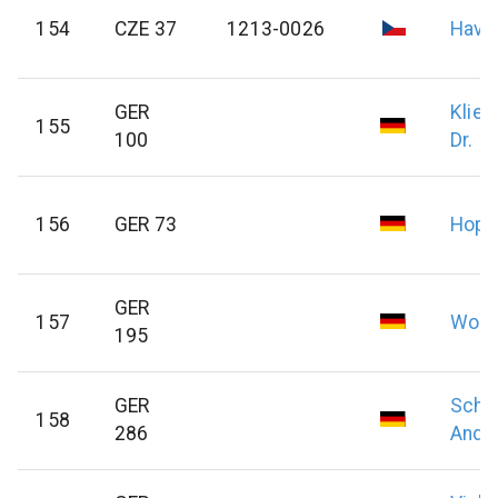
154
CZE 37
1213-0026
Havíř
GER
Klie
155
100
Dr.
156
GER 73
Hopp
GER
157
Wolz
195
GER
Schm
158
286
Andr