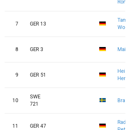
Rom
Tam
7
GER 13
Wolf
8
GER 3
Mai
W
Heid
9
GER 51
Herm
SWE
10
Bran
721
Rade
11
GER 47
Pete