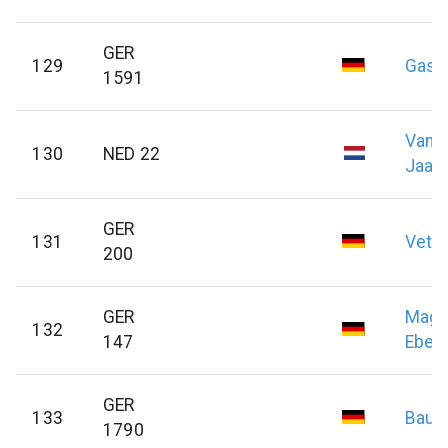
GER
129
Gast
1591
Van 
130
NED 22
Jaap
GER
131
Vette
200
GER
Magi
132
147
Eber
GER
133
Bau
1790