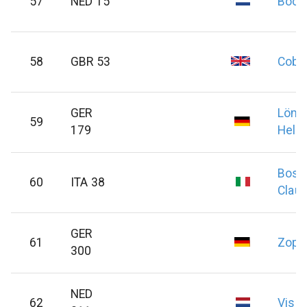
57
NED 15
Boot
58
GBR 53
Cobb
GER
Lömk
59
179
Helm
Boset
60
ITA 38
Claud
GER
61
Zopf
300
NED
62
Viss