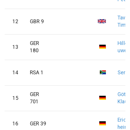
Tavin
12
GBR 9
Timo
GER
Hille
13
180
uwe
14
RSA 1
Serri
GER
Götz
15
701
Klaus
Erich
16
GER 39
heinz