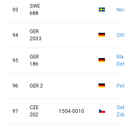
SWE
93
Nilso
688
GER
94
Ottlik
2033
GER
Blas
95
186
Detle
96
GER 2
Pete
CZE
Gebh
97
1504-0010
202
Zden