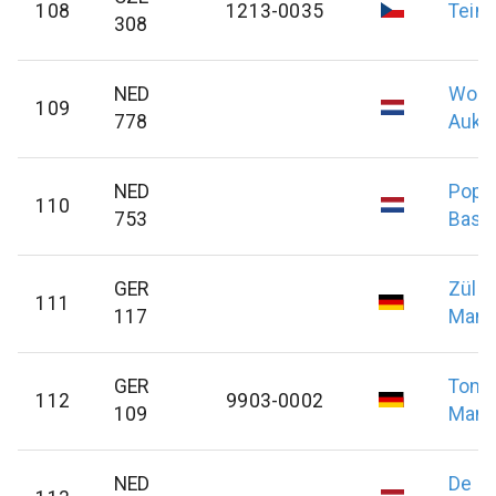
108
1213-0035
Teim
308
NED
Woer
109
778
Auke
NED
Popp
110
753
Basti
GER
Zülo
111
117
Manf
GER
Toma
112
9903-0002
109
Manf
NED
De Sc