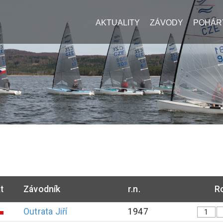
AKTUALITY
ZÁVODY
POHÁR
t
Závodník
r.n.
R
Outrata
Jiří
1947
1