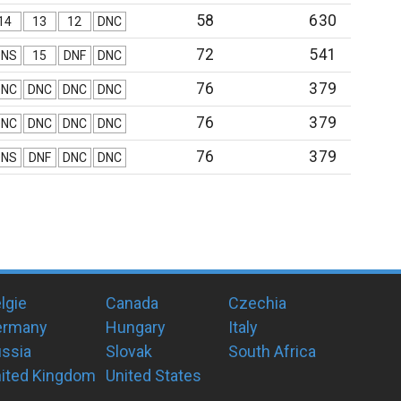
58
630
14
13
12
DNC
72
541
DNS
15
DNF
DNC
76
379
DNC
DNC
DNC
DNC
76
379
DNC
DNC
DNC
DNC
76
379
DNS
DNF
DNC
DNC
lgie
Canada
Czechia
ermany
Hungary
Italy
ssia
Slovak
South Africa
ited Kingdom
United States