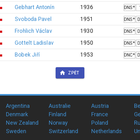
Gebhart
Antonín
1936
DNS*
Svoboda
Pavel
1951
DNS*
Frohlich
Václav
1930
DNS*
Gottelt
Ladislav
1950
DNS*
Bobek
Jiří
1953
DNC*
ZPĚT
Argentina
Australie
Austria
Be
Denmark
Finland
France
G
New Zealand
Norway
Poland
Ru
Sweden
Switzerland
Netherlands
Un