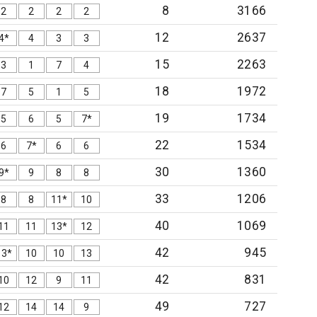
8
3166
2
2
2
2
12
2637
4*
4
3
3
15
2263
3
1
7
4
18
1972
7
5
1
5
19
1734
5
6
5
7*
22
1534
6
7*
6
6
30
1360
9*
9
8
8
33
1206
8
8
11*
10
40
1069
11
11
13*
12
42
945
13*
10
10
13
42
831
10
12
9
11
49
727
12
14
14
9