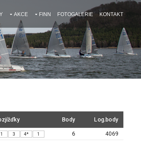
Y
AKCE
FINN
FOTOGALERIE
KONTAKT
ozjížďky
Body
Log.body
6
4069
1
3
4*
1