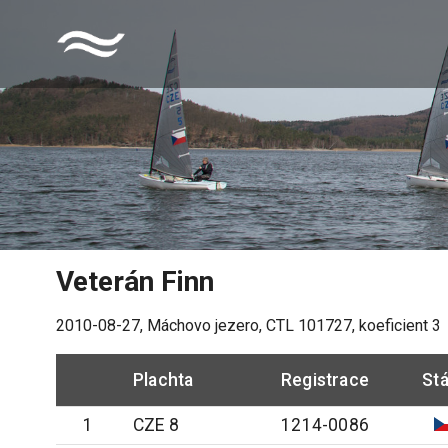
Veterán Finn
2010-08-27
,
Máchovo jezero
, CTL
101727
, koeficient
3
Plachta
Registrace
Stá
1
CZE 8
1214-0086