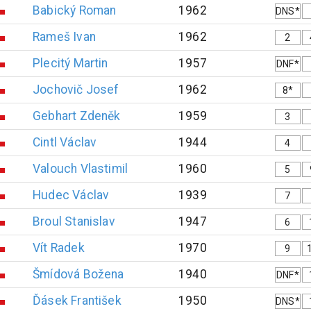
Babický
Roman
1962
DNS*
Rameš
Ivan
1962
2
Plecitý
Martin
1957
DNF*
Jochovič
Josef
1962
8*
Gebhart
Zdeněk
1959
3
Cintl
Václav
1944
4
Valouch
Vlastimil
1960
5
Hudec
Václav
1939
7
Broul
Stanislav
1947
6
Vít
Radek
1970
9
Šmídová
Božena
1940
DNF*
Ďásek
František
1950
DNS*