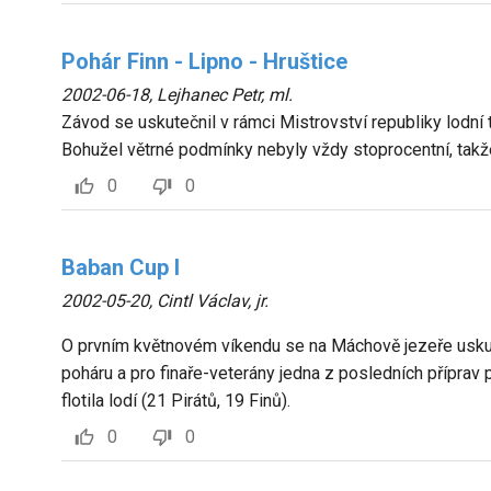
Pohár Finn - Lipno - Hruštice
2002-06-18
,
Lejhanec Petr, ml.
Závod se uskutečnil v rámci Mistrovství republiky lodní t
Bohužel větrné podmínky nebyly vždy stoprocentní, tak
0
0
Baban Cup I
2002-05-20
,
Cintl Václav, jr.
O prvním květnovém víkendu se na Máchově jezeře uskut
poháru a pro finaře-veterány jedna z posledních příprav 
flotila lodí (21 Pirátů, 19 Finů).
0
0