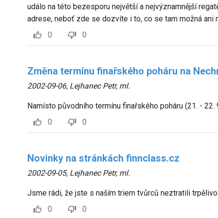
událo na této bezesporu největší a nejvýznamnější regatě
adrese, neboť zde se dozvíte i to, co se tam možná ani 
0
0
Změna termínu finařského poháru na Nech
2002-09-06
,
Lejhanec Petr, ml.
Namísto původního termínu finařského poháru (21. - 22. 9
0
0
Novinky na stránkách finnclass.cz
2002-09-05
,
Lejhanec Petr, ml.
Jsme rádi, že jste s naším triem tvůrců neztratili trpěliv
0
0