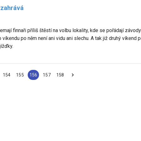
u zahrává
ají finnaři příliš štěstí na volbu lokality, kde se pořádají závod
 o víkendu po něm není ani vidu ani slechu. A tak již druhý víkend
jížďky.
154
155
156
157
158