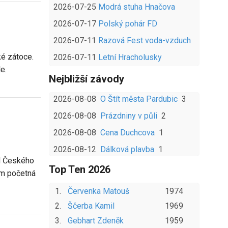
2026-07-25
Modrá stuha Hnačova
2026-07-17
Polský pohár FD
2026-07-11
Razová Fest voda-vzduch
ké zátoce.
2026-07-11
Letní Hracholusky
e.
Nejbližší závody
2026-08-08
O Štít města Pardubic
3
2026-08-08
Prázdniny v půli
2
2026-08-08
Cena Duchcova
1
2026-08-12
Dálková plavba
1
od Českého
Top Ten
2026
em početná
1
.
Červenka
Matouš
1974
2
.
Ščerba
Kamil
1969
3
.
Gebhart
Zdeněk
1959