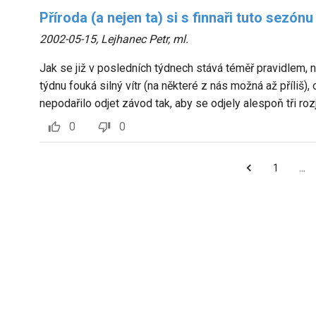
Příroda (a nejen ta) si s finnaři tuto sezón
2002-05-15
,
Lejhanec Petr, ml.
Jak se již v posledních týdnech stává téměř pravidlem, nem
týdnu fouká silný vítr (na některé z nás možná až příliš),
nepodařilo odjet závod tak, aby se odjely alespoň tři roz
0
0
1
…