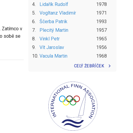
4
.
Lidařík
Rudolf
1978
5
.
Vogltanz
Vladimír
1971
6
.
Ščerba
Patrik
1993
y. Zatímco v
7
.
Plecitý
Martin
1957
 po sobě se
8
.
Vinkl
Petr
1965
9
.
Vít
Jaroslav
1956
10
.
Vacula
Martin
1968
CELÝ ŽEBŘÍČEK