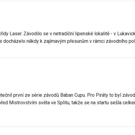
řídy Laser. Závodilo se v netradiční lipenské lokalitě - v Lukavic
že docházelo někdy k zajímavým přesunům v rámci závodního pol
ečnil první ze série závodů Baban Cupu. Pro Piráty to byl záv
před Mistrovstvím světa ve Splitu, takže se na startu sešla celk