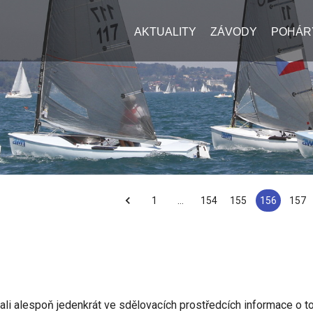
AKTUALITY
ZÁVODY
POHÁR
1
…
154
155
156
157
rovali alespoň jedenkrát ve sdělovacích prostředcích informace o t