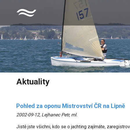
Aktuality
Pohled za oponu Mistrovství ČR na Lipně
2002-09-12
,
Lejhanec Petr, ml.
Jistě jste všichni, kdo se o jachting zajímáte, zaregist