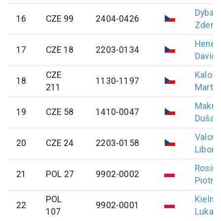
Dybal
16
CZE 99
2404-0426
Zdeně
Heneš
17
CZE 18
2203-0134
David
CZE
Kaloš
18
1130-1197
211
Martin
Makrlí
19
CZE 58
1410-0047
Dušan
Valou
20
CZE 24
2203-0158
Libor
Rosin
21
POL 27
9902-0002
Piotr
POL
Kielna
22
9902-0001
107
Lukas