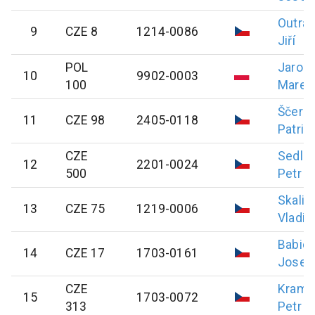
Outrat
9
CZE 8
1214-0086
Jiří
POL
Jarock
10
9902-0003
100
Marek
Ščerb
11
CZE 98
2405-0118
Patrik
CZE
Sedlá
12
2201-0024
500
Petr
Skalic
13
CZE 75
1219-0006
Vladim
Babic
14
CZE 17
1703-0161
Josef
CZE
Kramá
15
1703-0072
313
Petr