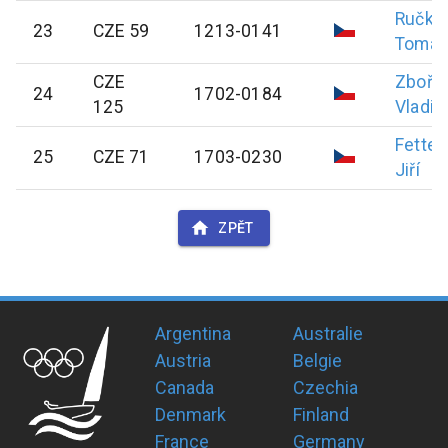
Ručka
23
CZE 59
1213-0141
Tomáš
CZE
Zbořil
24
1702-0184
125
Vladim
Fetter
25
CZE 71
1703-0230
Jiří
ZPĚT
Argentina
Australie
Austria
Belgie
Canada
Czechia
Denmark
Finland
France
Germany