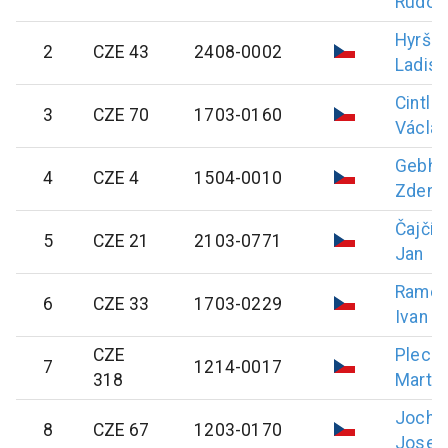
Rudolf
Hyrš
2
CZE 43
2408-0002
Ladisl
Cintl
3
CZE 70
1703-0160
Václa
Gebha
4
CZE 4
1504-0010
Zdeně
Čajčík
5
CZE 21
2103-0771
Jan
Rame
6
CZE 33
1703-0229
Ivan
CZE
Plecit
7
1214-0017
318
Martin
Jocho
8
CZE 67
1203-0170
Josef