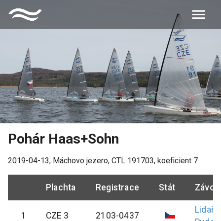
Pohár Haas+Sohn
2019-04-13
,
Máchovo jezero
, CTL
191703
, koeficient
7
Plachta
Registrace
Stát
Závod
Lidařík
1
CZE 3
2103-0437