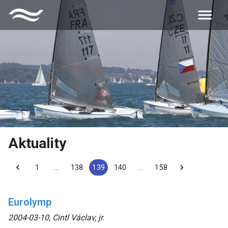
Aktuality
1
…
138
139
140
…
158
Eurolymp
2004-03-10
,
Cintl Václav, jr.