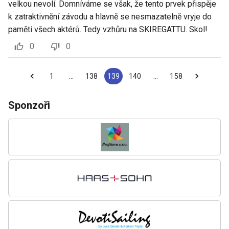
velkou nevolí. Domníváme se však, že tento prvek přispěje
k zatraktivnění závodu a hlavně se nesmazatelně vryje do
paměti všech aktérů. Tedy vzhůru na SKIREGATTU. Skol!
0
0
1
…
138
139
140
…
158
Sponzoři