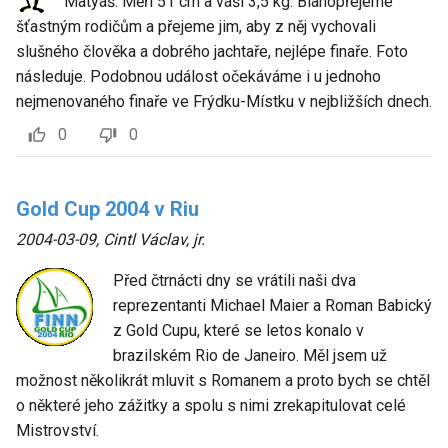
Matyáš. Měří 51 cm a váší 3,5 kg. Blahopřejeme
šťastným rodičům a přejeme jim, aby z něj vychovali
slušného člověka a dobrého jachtaře, nejlépe finaře. Foto
následuje. Podobnou událost očekáváme i u jednoho
nejmenovaného finaře ve Frýdku-Místku v nejbližších dnech.
0
0
Gold Cup 2004 v Riu
2004-03-09
,
Cintl Václav, jr.
Před čtrnácti dny se vrátili naši dva
reprezentanti Michael Maier a Roman Babický
z Gold Cupu, které se letos konalo v
brazilském Rio de Janeiro. Měl jsem už
možnost několikrát mluvit s Romanem a proto bych se chtěl
o některé jeho zážitky a spolu s nimi zrekapitulovat celé
Mistrovství.