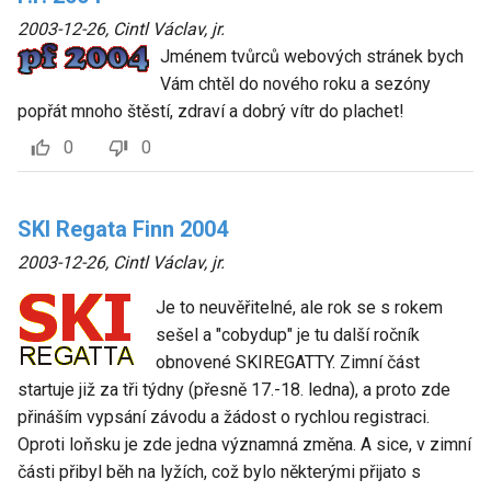
2003-12-26
,
Cintl Václav, jr.
Jménem tvůrců webových stránek bych
Vám chtěl do nového roku a sezóny
popřát mnoho štěstí, zdraví a dobrý vítr do plachet!
0
0
SKI Regata Finn 2004
2003-12-26
,
Cintl Václav, jr.
Je to neuvěřitelné, ale rok se s rokem
sešel a "cobydup" je tu další ročník
obnovené SKIREGATTY. Zimní část
startuje již za tři týdny (přesně 17.-18. ledna), a proto zde
přináším vypsání závodu a žádost o rychlou registraci.
Oproti loňsku je zde jedna významná změna. A sice, v zimní
části přibyl běh na lyžích, což bylo některými přijato s