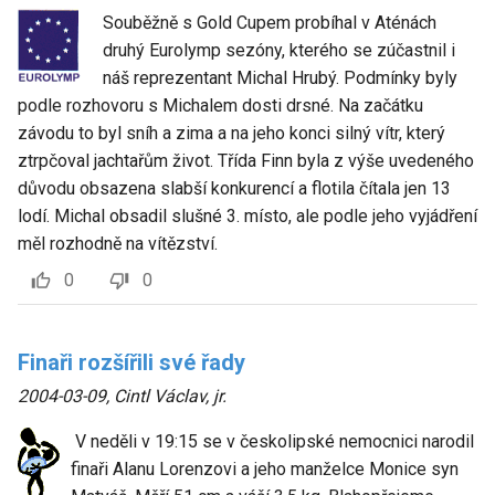
Souběžně s Gold Cupem probíhal v Aténách
druhý Eurolymp sezóny, kterého se zúčastnil i
náš reprezentant Michal Hrubý. Podmínky byly
podle rozhovoru s Michalem dosti drsné. Na začátku
závodu to byl sníh a zima a na jeho konci silný vítr, který
ztrpčoval jachtařům život. Třída Finn byla z výše uvedeného
důvodu obsazena slabší konkurencí a flotila čítala jen 13
lodí. Michal obsadil slušné 3. místo, ale podle jeho vyjádření
měl rozhodně na vítězství.
0
0
Finaři rozšířili své řady
2004-03-09
,
Cintl Václav, jr.
V neděli v 19:15 se v českolipské nemocnici narodil
finaři Alanu Lorenzovi a jeho manželce Monice syn