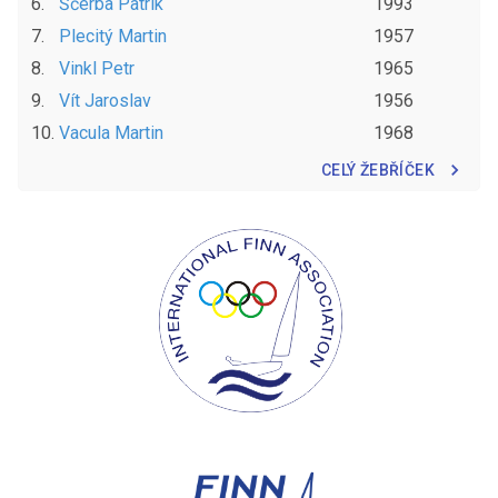
6
.
Ščerba
Patrik
1993
7
.
Plecitý
Martin
1957
8
.
Vinkl
Petr
1965
9
.
Vít
Jaroslav
1956
10
.
Vacula
Martin
1968
CELÝ ŽEBŘÍČEK