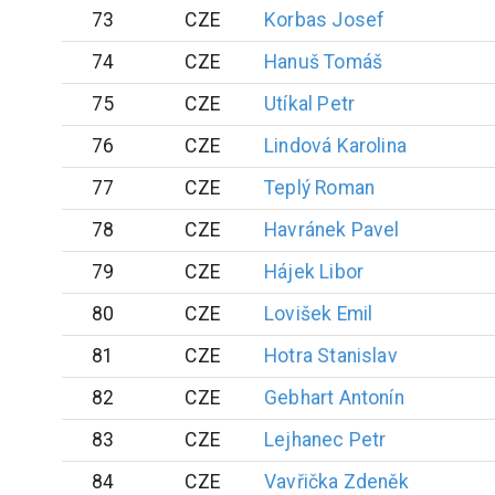
73
CZE
Korbas
Josef
74
CZE
Hanuš
Tomáš
75
CZE
Utíkal
Petr
76
CZE
Lindová
Karolina
77
CZE
Teplý
Roman
78
CZE
Havránek
Pavel
79
CZE
Hájek
Libor
80
CZE
Lovišek
Emil
81
CZE
Hotra
Stanislav
82
CZE
Gebhart
Antonín
83
CZE
Lejhanec
Petr
84
CZE
Vavřička
Zdeněk