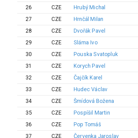
26
CZE
Hrubý
Michal
27
CZE
Hrnčál
Milan
28
CZE
Dvořák
Pavel
29
CZE
Sláma
Ivo
30
CZE
Pouska
Svatopluk
31
CZE
Korych
Pavel
32
CZE
Čajčík
Karel
33
CZE
Hudec
Václav
34
CZE
Šmídová
Božena
35
CZE
Pospíšil
Martin
36
CZE
Pop
Tomáš
37
CZE
Červenka
Jaroslav