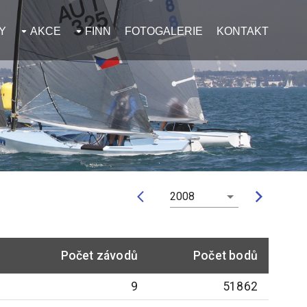
Y
AKCE
FINN
FOTOGALERIE
KONTAKT
2008
Počet závodů
Počet bodů
9
51862