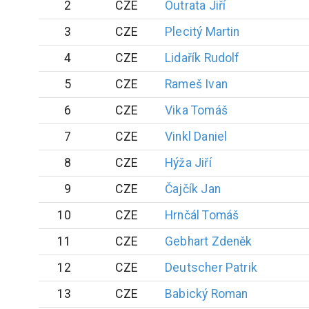
2
CZE
Outrata
Jiří
3
CZE
Plecitý
Martin
4
CZE
Lidařík
Rudolf
5
CZE
Rameš
Ivan
6
CZE
Vika
Tomáš
7
CZE
Vinkl
Daniel
8
CZE
Hýža
Jiří
9
CZE
Čajčík
Jan
10
CZE
Hrnčál
Tomáš
11
CZE
Gebhart
Zdeněk
12
CZE
Deutscher
Patrik
13
CZE
Babický
Roman