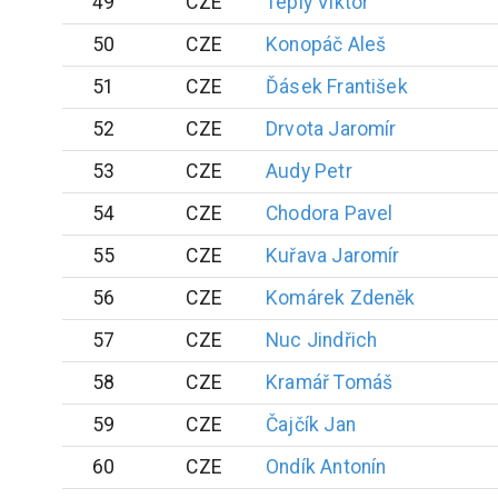
49
CZE
Teplý
Viktor
50
CZE
Konopáč
Aleš
51
CZE
Ďásek
František
52
CZE
Drvota
Jaromír
53
CZE
Audy
Petr
54
CZE
Chodora
Pavel
55
CZE
Kuřava
Jaromír
56
CZE
Komárek
Zdeněk
57
CZE
Nuc
Jindřich
58
CZE
Kramář
Tomáš
59
CZE
Čajčík
Jan
60
CZE
Ondík
Antonín