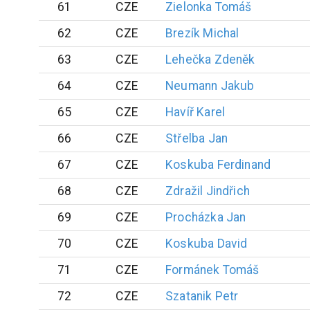
61
CZE
Zielonka
Tomáš
62
CZE
Brezík
Michal
63
CZE
Lehečka
Zdeněk
64
CZE
Neumann
Jakub
65
CZE
Havíř
Karel
66
CZE
Střelba
Jan
67
CZE
Koskuba
Ferdinand
68
CZE
Zdražil
Jindřich
69
CZE
Procházka
Jan
70
CZE
Koskuba
David
71
CZE
Formánek
Tomáš
72
CZE
Szatanik
Petr