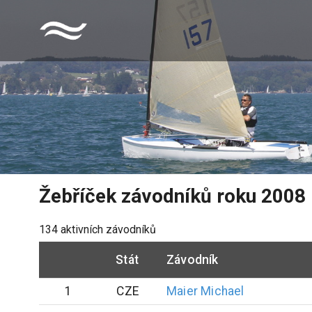
Žebříček závodníků roku
2008
134
aktivních závodníků
Stát
Závodník
1
CZE
Maier
Michael