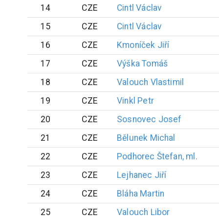
14
CZE
Cintl
Václav
15
CZE
Cintl
Václav
16
CZE
Kmoníček
Jiří
17
CZE
Výška
Tomáš
18
CZE
Valouch
Vlastimil
19
CZE
Vinkl
Petr
20
CZE
Sosnovec
Josef
21
CZE
Bělunek
Michal
22
CZE
Podhorec
Štefan, ml.
23
CZE
Lejhanec
Jiří
24
CZE
Bláha
Martin
25
CZE
Valouch
Libor