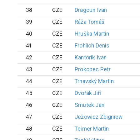
38
CZE
Dragoun
Ivan
39
CZE
Ráža
Tomáš
40
CZE
Hruška
Martin
41
CZE
Frohlich
Denis
42
CZE
Kantorík
Ivan
43
CZE
Prokopec
Petr
44
CZE
Trnavský
Martin
45
CZE
Dvořák
Jiří
46
CZE
Smutek
Jan
47
CZE
Ježowicz
Zbigniew
48
CZE
Teimer
Martin